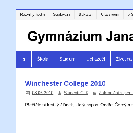
Rozvrhy hodin
Suplování
Bakaláři
Classroom
e-
Škola
Studium
Uchazeči
Život n
Winchester College 2010
08.06.2010
Studenti GJK
Zahraniční stipen
Přečtěte si krátký článek, který napsal Ondřej Černý o