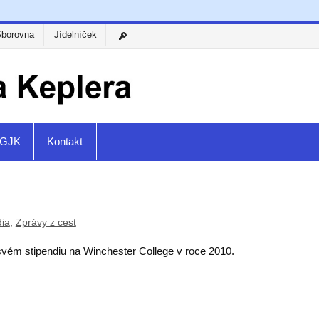
Sborovna
Jídelníček
a GJK
Kontakt
dia
,
Zprávy z cest
 svém stipendiu na Winchester College v roce 2010.