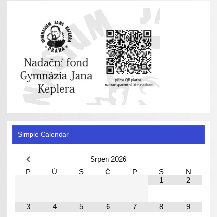
Simple Calendar
Srpen
2026
P
Ú
S
Č
P
S
N
1
2
3
4
5
6
7
8
9