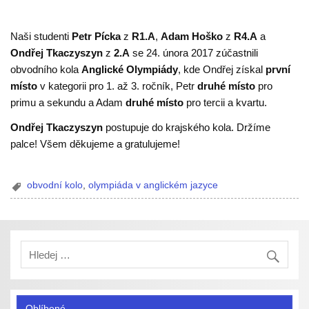
Naši studenti
Petr Pícka
z
R1.A
,
Adam Hoško
z
R4.A
a
Ondřej Tkaczyszyn
z
2.A
se 24. února 2017 zúčastnili
obvodního kola
Anglické Olympiády
, kde Ondřej získal
první
místo
v kategorii pro 1. až 3. ročník, Petr
druhé místo
pro
primu a sekundu a Adam
druhé místo
pro tercii a kvartu.
Ondřej Tkaczyszyn
postupuje do krajského kola. Držíme
palce! Všem děkujeme a gratulujeme!
obvodní kolo
,
olympiáda v anglickém jazyce
Oblíbené