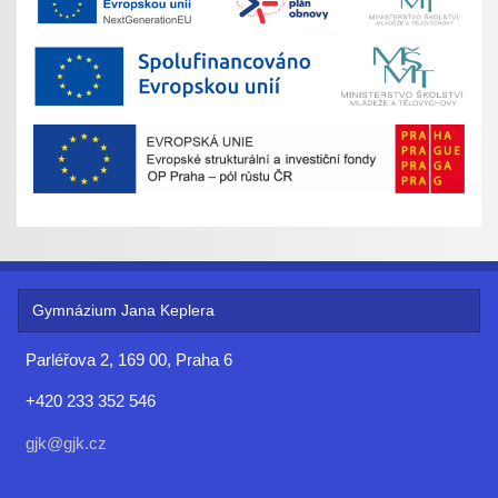
Gymnázium Jana Keplera
Parléřova 2, 169 00, Praha 6
+420 233 352 546
gjk@gjk.cz