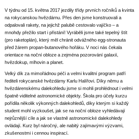
V týdnu od 15. května 2017 jezdily třídy prvních ročníků a kvinta
na rokycanskou hvězdárnu. Přes den jsme konstruovali a
odpalovali rakety, na jejichž palubě cestovalo vajíčko – a
mnohdy přežilo start i přistání! Vyráběli jsme také tepelný štít
(pro raketoplán), který měl chránit odvážného egg-stronauta
před žárem propan-butanového hořáku. V noci nás čekala
orientace na noční obloze a zejména pozorování galaxií,
hvězdokup, mlhovin a planet.
Velký dík za mimořádnou péči a velmi kvalitní program patří
řediteli rokycanské hvězdárny Karlu Halířovi. Díky němu a
hvězdárenskému dalekohledu jsme si mohli prohlédnout i velmi
špatně viditelné astronomické objekty. Škola pro účely kurzu
pořídila několik výkonných dalekohledů, díky kterým si každý
student mohl vyzkoušet, jak se na noční obloze vyhledávají
nejrůznější cíle a jak se vlastně astronomické dalekohledy
ovládají. Kurz byl náročný, ale nabitý zajímavými výzvami,
zkušenostmi i cennou inspirací.