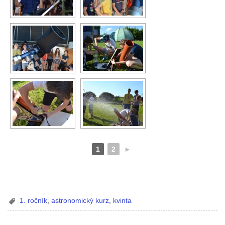
1
2
►
1. ročník
,
astronomický kurz
,
kvinta