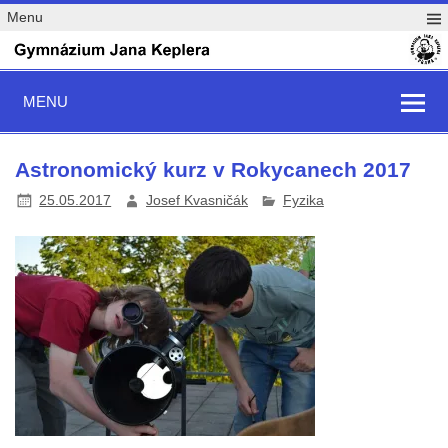
Menu
MENU
Astronomický kurz v Rokycanech 2017
25.05.2017
Josef Kvasničák
Fyzika