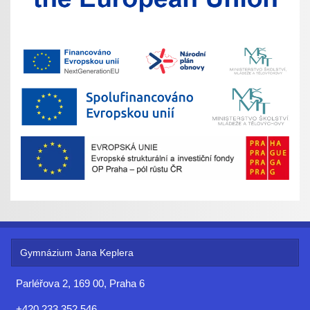
Gymnázium Jana Keplera
Parléřova 2, 169 00, Praha 6
+420 233 352 546