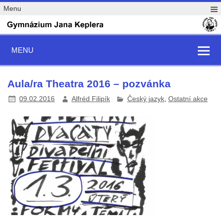
Menu
MENU
Aula/ra Theatra 2016 – pozvánka
09.02.2016
Alfréd Filipík
Český jazyk
,
Ostatní akce