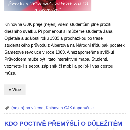
Knihovna GJK přeje (nejen) všem studentům plné prožití
dnešního svátku. Připomenout si můžeme studenta Jana
Opletala a události roku 1939 a procházkou po trase
studentského průvodu z Albertova na Národní třídu pak počátek
Sametové revoluce v roce 1989. A nezapomeňme svíčku!
Průvodcem může být i tato interaktivní mapa. Studenti,
vezmete-li s sebou zápisník či mobil a políbí-li vás cestou
múza,
» Více
(nejen) na víkend
,
Knihovna GJK doporučuje
KDO POCTIVĚ PŘEMÝŠLÍ O DŮLEŽITÉM