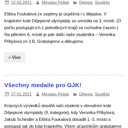
22.03.2021
Miroslav Pešek
Dějepis
,
Soutěže
Eliška Foukalová ze septimy je úspěšná i v dějepise. V
krajském kole Dějepisné olympiády se umístila na 3. místě. (O
počtu postupujících z jednotlivých krajů se rozhodne časem.)
Na pěkném 6. místě je pak další naše studentka – Veronika
Přibylová ze 3.B. Gratulujeme a děkujeme.
» Více
Všechny medaile pro GJK!
27.01.2021
Miroslav Pešek
Dějepis
,
Soutěže
Krásných výsledků dosáhli naši studenti v obvodním kole
Dějepisné olympiády (II. kategorie), kdy Veronika Přibylová,
Jakub Schindler a Eliška Foukalová obsadili 1.-3. místo a
postupují tak do kola krajského. Všem účastníkům gratulujeme