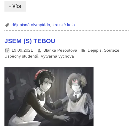
» Více
dějepisná olympiáda
,
krajské kolo
JSEM (S) TEBOU
19.09.2021
Blanka Pešoutová
Dějepis
,
Soutěže
,
Úspěchy studentů
,
Výtvarná výchova