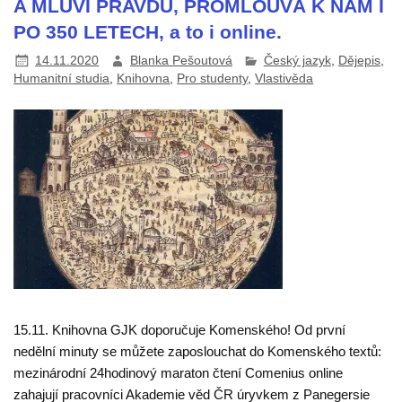
A MLUVÍ PRAVDU, PROMLOUVÁ K NÁM I
PO 350 LETECH, a to i online.
14.11.2020
Blanka Pešoutová
Český jazyk
,
Dějepis
,
Humanitní studia
,
Knihovna
,
Pro studenty
,
Vlastivěda
15.11. Knihovna GJK doporučuje Komenského! Od první
nedělní minuty se můžete zaposlouchat do Komenského textů:
mezinárodní 24hodinový maraton čtení Comenius online
zahajují pracovníci Akademie věd ČR úryvkem z Panegersie