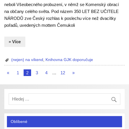
neboli Všeobecného probuzení, v němž se Komenský obrací
na občany celého světa. Pod názem 350 LET BEZ UČITELE
NÁRODŮ zve Český rozhlas k poslechu více než dvacítky
pořadů, uvedených mottem Čemukoli
» Více
(nejen) na víkend
,
Knihovna GJK doporučuje
«
1
2
3
4
…
12
»
Oblíbené