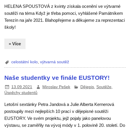
HELENA SPOUSTOVÁ z kvinty získala ocenění ve výtvarné
soutěži na téma Když je třeba pomoci, vyhlášené Památníkem
Terezín na jaře 2021. Blahopřejeme a děkujeme za reprezentaci
školy!
» Více
celostátní kolo
,
výtvarná soutěž
Naše studentky ve finále EUSTORY!
13.09.2021
Miroslav Pešek
Dějepis
,
Soutěže
,
Úspěchy studentů
Letošní sextánky Petra Jandová a Julie Alberta Kernerová
postoupily mezi nejlepších 10 prací v dějepisné soutěži
EUSTORY. Ve svém projektu, jejž pojaly jako panelovou
výstavu, se zaměřily na vývoj módy v 1. polovině 20. století. Do