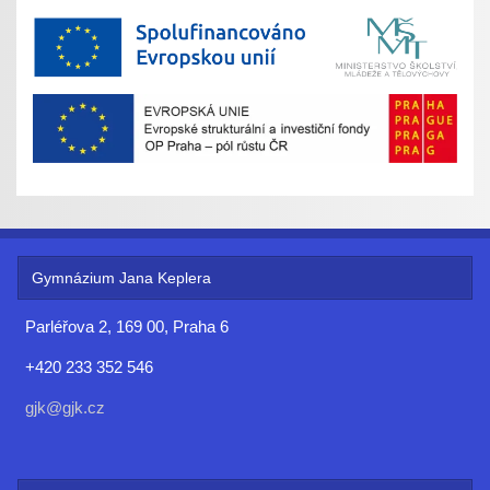
Gymnázium Jana Keplera
Parléřova 2, 169 00, Praha 6
+420 233 352 546
gjk@gjk.cz