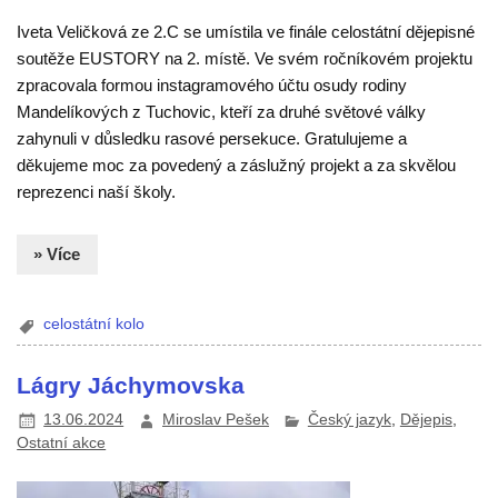
Iveta Veličková ze 2.C se umístila ve finále celostátní dějepisné
soutěže EUSTORY na 2. místě. Ve svém ročníkovém projektu
zpracovala formou instagramového účtu osudy rodiny
Mandelíkových z Tuchovic, kteří za druhé světové války
zahynuli v důsledku rasové persekuce. Gratulujeme a
děkujeme moc za povedený a záslužný projekt a za skvělou
reprezenci naší školy.
» Více
celostátní kolo
Lágry Jáchymovska
13.06.2024
Miroslav Pešek
Český jazyk
,
Dějepis
,
Ostatní akce