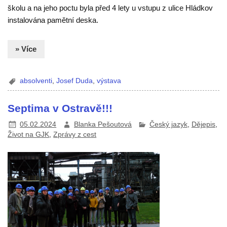
školu a na jeho poctu byla před 4 lety u vstupu z ulice Hládkov
instalována pamětní deska.
» Více
absolventi
,
Josef Duda
,
výstava
Septima v Ostravě!!!
05.02.2024
Blanka Pešoutová
Český jazyk
,
Dějepis
,
Život na GJK
,
Zprávy z cest