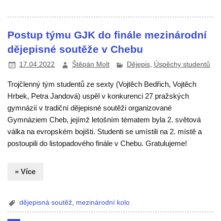
Postup týmu GJK do finále mezinárodní
dějepisné soutěže v Chebu
17.04.2022
Štěpán Molt
Dějepis
,
Úspěchy studentů
Trojčlenný tým studentů ze sexty (Vojtěch Bedřich, Vojtěch
Hrbek, Petra Jandová) uspěl v konkurenci 27 pražských
gymnázií v tradiční dějepisné soutěži organizované
Gymnáziem Cheb, jejímž letošním tématem byla 2. světová
válka na evropském bojišti. Studenti se umístili na 2. místě a
postoupili do listopadového finále v Chebu. Gratulujeme!
» Více
dějepisná soutěž
,
mezinárodní kolo