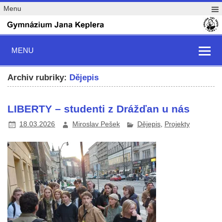
Menu
MENU
Archiv rubriky:
Dějepis
LIBERTY – studenti z Drážďan u nás
18.03.2026
Miroslav Pešek
Dějepis
,
Projekty