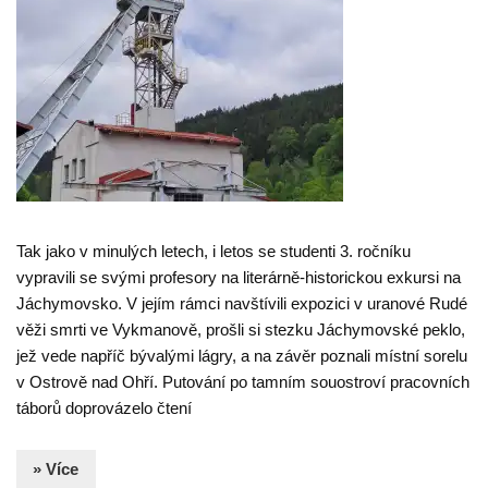
Tak jako v minulých letech, i letos se studenti 3. ročníku
vypravili se svými profesory na literárně-historickou exkursi na
Jáchymovsko. V jejím rámci navštívili expozici v uranové Rudé
věži smrti ve Vykmanově, prošli si stezku Jáchymovské peklo,
jež vede napříč bývalými lágry, a na závěr poznali místní sorelu
v Ostrově nad Ohří. Putování po tamním souostroví pracovních
táborů doprovázelo čtení
» Více