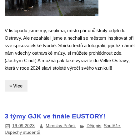
V listopadu jsme my, septima, místo pár dnů školy odjeli do
Ostravy. Ale nezaháleli jsme a nechali se městem inspirovat při
své spisovatelské tvorbě. Sbírku textů a fotografií, jejichž námět
nám vdechly ostravské múzy, si můžete prohlédnout zde.
(Jáchym Cindr) A možná pak také vyrazíte do Velké Ostravy,
která v roce 2024 slaví stoleté výročí svého vzniku!!!
» Více
3 týmy GJK ve finále EUSTORY!
19.09.2023
Miroslav Pešek
Dějepis
,
Soutěže
,
Úspěchy studentů