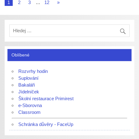
1
2
3
…
12
»
Oblíbené
Rozvrhy hodin
Suplování
Bakaláři
Jídelníček
Školní restaurace Primirest
e-Sborovna
Classroom
Schránka důvěry - FaceUp