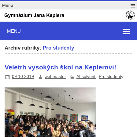
Menu
MENU
Archiv rubriky:
Pro studenty
Veletrh vysokých škol na Keplerovi!
09.10.2019
webmaster
Absolventi
,
Pro studenty