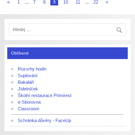
«
1
…
7
8
9
10
11
…
22
»
Oblíbené
Rozvrhy hodin
Suplování
Bakaláři
Jídelníček
Školní restaurace Primirest
e-Sborovna
Classroom
Schránka důvěry - FaceUp