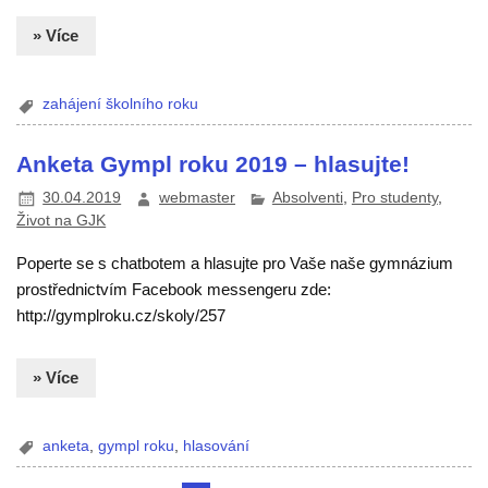
» Více
zahájení školního roku
Anketa Gympl roku 2019 – hlasujte!
30.04.2019
webmaster
Absolventi
,
Pro studenty
,
Život na GJK
Poperte se s chatbotem a hlasujte pro Vaše naše gymnázium
prostřednictvím Facebook messengeru zde:
http://gymplroku.cz/skoly/257
» Více
anketa
,
gympl roku
,
hlasování