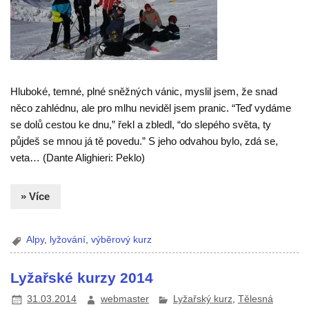
Hluboké, temné, plné sněžných vánic, myslil jsem, že snad
něco zahlédnu, ale pro mlhu neviděl jsem pranic. “Teď vydáme
se dolů cestou ke dnu,” řekl a zbledl, “do slepého světa, ty
půjdeš se mnou já tě povedu.” S jeho odvahou bylo, zdá se,
veta… (Dante Alighieri: Peklo)
» Více
Alpy
,
lyžování
,
výběrový kurz
Lyžařské kurzy 2014
31.03.2014
webmaster
Lyžařský kurz
,
Tělesná