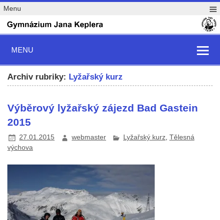
Menu
MENU
Archiv rubriky:
Lyžařský kurz
Výběrový lyžařský zájezd Bad Gastein
2015
27.01.2015
webmaster
Lyžařský kurz
,
Tělesná
výchova