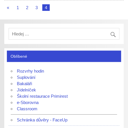
«
1
2
3
4
Oblíbené
Rozvrhy hodin
Suplování
Bakaláři
Jídelníček
Školní restaurace Primirest
e-Sborovna
Classroom
Schránka důvěry - FaceUp