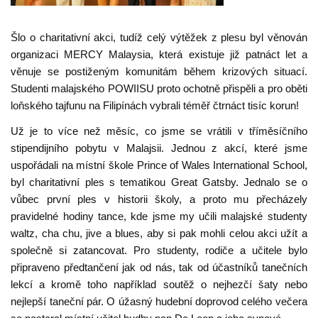
Šlo o charitativní akci, tudíž celý výtěžek z plesu byl věnován
organizaci MERCY Malaysia, která existuje již patnáct let a
věnuje se postiženým komunitám během krizových situací.
Studenti malajského POWIISU proto ochotně přispěli a pro oběti
loňského tajfunu na Filipínách vybrali téměř čtrnáct tisíc korun!
Už je to více než měsíc, co jsme se vrátili v tříměsíčního
stipendijního pobytu v Malajsii. Jednou z akcí, které jsme
uspořádali na místní škole Prince of Wales International School,
byl charitativní ples s tematikou Great Gatsby. Jednalo se o
vůbec první ples v historii školy, a proto mu přecházely
pravidelné hodiny tance, kde jsme my učili malajské studenty
waltz, cha chu, jive a blues, aby si pak mohli celou akci užít a
společně si zatancovat. Pro studenty, rodiče a učitele bylo
připraveno předtančení jak od nás, tak od účastníků tanečních
lekcí a kromě toho například soutěž o nejhezčí šaty nebo
nejlepší taneční pár. O úžasný hudební doprovod celého večera