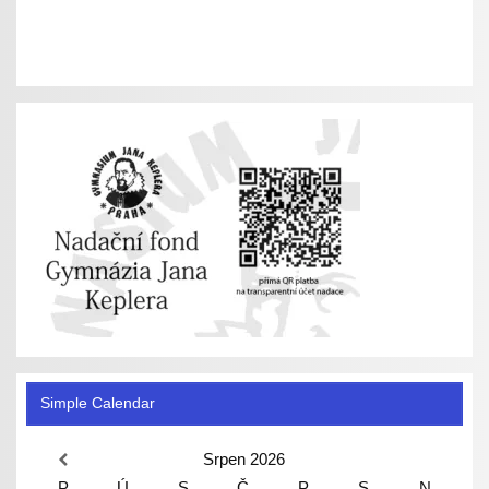
Simple Calendar
Srpen
2026
P
Ú
S
Č
P
S
N