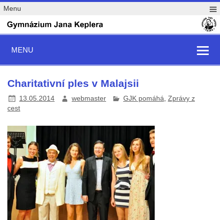
Menu
MENU
Charitativní ples v Malajsii
13.05.2014
webmaster
GJK pomáhá
,
Zprávy z
cest