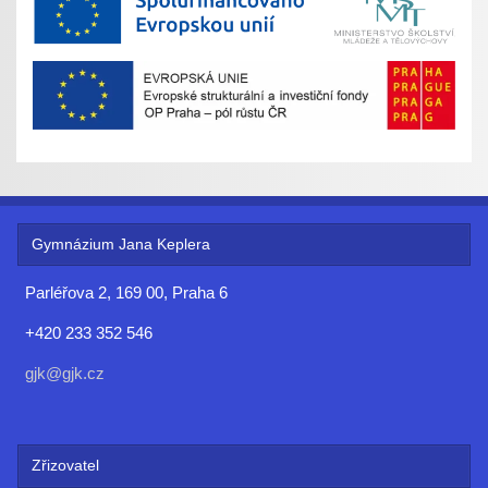
Gymnázium Jana Keplera
Parléřova 2, 169 00, Praha 6
+420 233 352 546
gjk@gjk.cz
Zřizovatel