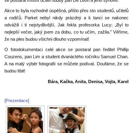
se postaral místní učitel hudby pan De Leon a jeho synové.
Akce to byla rozhodně úspěšná, přišlo přes sto studentů, učitelů
a rodičů. Parket nebyl nikdy prázdný a k tanci se nakonec
odvážili i ti nejstydlivější. Jak řekla profesorka Lucy: „Byl to
nejlepší večer, jaký jsem za dobu, co tu učím, zažila.” Věříme,
že na ples budou všichni dlouho vzpomínat!
O fotodokumentaci celé akce se postaral pan ředitel Phillip
Couzens, pan Lim a student dvanáctého ročníku Samuel Chan.
A na malý výběr fotografií se můžete podívat. Doufáme, že se
budou líbit!
Bára, Kačka, Anita, Denisa, Vojta, Karel
[Prezentace]