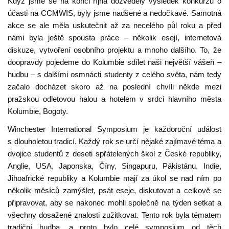
Když jsme se na konci října dozvěděly výsledek konkurzu o
účasti na CCMWIS, byly jsme nadšené a nedočkavé. Samotná
akce se ale měla uskutečnit až za necelého půl roku a před
námi byla ještě spousta práce – několik esejí, internetová
diskuze, vytvoření osobního projektu a mnoho dalšího. To, že
doopravdy pojedeme do Kolumbie sdílet naši největší vášeň –
hudbu – s dalšími osmnácti studenty z celého světa, nám tedy
začalo docházet skoro až na poslední chvíli někde mezi
pražskou odletovou halou a hotelem v srdci hlavního města
Kolumbie, Bogoty.
Winchester International Symposium je každoroční událost
s dlouholetou tradicí. Každý rok se určí nějaké zajímavé téma a
dvojice studentů z deseti spřátelených škol z České republiky,
Anglie, USA, Japonska, Číny, Singapuru, Pákistánu, Indie,
Jihoafrické republiky a Kolumbie mají za úkol se nad ním po
několik měsíců zamýšlet, psát eseje, diskutovat a celkově se
připravovat, aby se nakonec mohli společně na týden setkat a
všechny dosažené znalosti zužitkovat. Tento rok byla tématem
tradiční hudba, a proto bylo celé symposium od těch