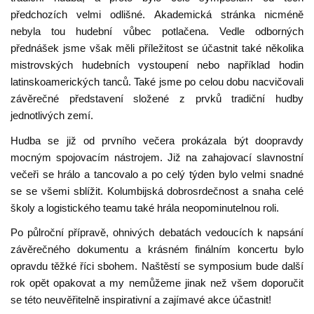
předchozích velmi odlišné. Akademická stránka nicméně
nebyla tou hudební vůbec potlačena. Vedle odborných
přednášek jsme však měli příležitost se účastnit také několika
mistrovských hudebních vystoupení nebo například hodin
latinskoamerických tanců. Také jsme po celou dobu nacvičovali
závěrečné představení složené z prvků tradiční hudby
jednotlivých zemí.
Hudba se již od prvního večera prokázala být doopravdy
mocným spojovacím nástrojem. Již na zahajovací slavnostní
večeři se hrálo a tancovalo a po celý týden bylo velmi snadné
se se všemi sblížit. Kolumbijská dobrosrdečnost a snaha celé
školy a logistického teamu také hrála neopominutelnou roli.
Po půlroční přípravě, ohnivých debatách vedoucích k napsání
závěrečného dokumentu a krásném finálním koncertu bylo
opravdu těžké říci sbohem. Naštěstí se symposium bude další
rok opět opakovat a my nemůžeme jinak než všem doporučit
se této neuvěřitelně inspirativní a zajímavé akce účastnit!