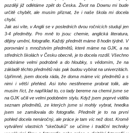
později již odlétáme zpět do Česka. Život na Downu mi bude
určitě chybět, ale musím přiznat, že i naše škola mi docela
chybí.
Jak asi víte, v Anglii se v posledních dvou ročnících studují jen
3-4 předměty. Pro mně to jsou: chemie, anglická literatura,
dějiny umění, fotografie. Každý předmět máme 8 hodin týdně. V
porovnání s množstvím předmětů, které máme na GJK, a na
středních školách v Česku obecně, je to docela rozdíl. Všechno
probíráme velmi podrobně a do hloubky, s vědomím, že na
základě těchto předmětů nás pak budou vybírat na univerzitách.
Upřímně, jsem docela ráda, že doma máme víc předmětů a s
nimi i větší přehled. Asi toho nestihneme probrat tolik, ale
musím říct, že například to, co tady bereme na chemii jsme se
na GJK učili ve velmi podobném stylu. Když jsem poprvé viděla
seznam předmětů, ze kterých jsme si mohly vybrat, hnedka
jsem se zamilovala do fotografie. Předmět je to na první
pohled docela nenáročný, ale práce je tam víc než dost. Kromě
vytváření vlastních “skečbuků” se učíme i tradiční techniky