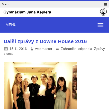
Menu
MENU
Další zprávy z Downe House 2016
15.11.2016
webmaster
Zahraniční stipendia
,
Zprávy
z cest