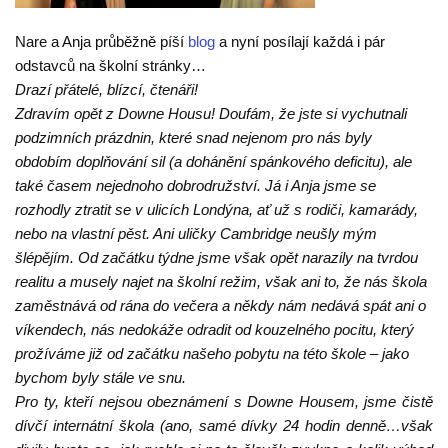
Nare a Anja průběžně píší
blog
a nyní posílají každá i pár
odstavců na školní stránky…
Drazí přátelé, blízcí, čtenáři!
Zdravím opět z Downe Housu! Doufám, že jste si vychutnali
podzimních prázdnin, které snad nejenom pro nás byly
obdobím doplňování sil (a dohánění spánkového deficitu), ale
také časem nejednoho dobrodružství. Já i Anja jsme se
rozhodly ztratit se v ulicích Londýna, ať už s rodiči, kamarády,
nebo na vlastní pěst. Ani uličky Cambridge neušly mým
šlépějím. Od začátku týdne jsme však opět narazily na tvrdou
realitu a musely najet na školní režim, však ani to, že nás škola
zaměstnává od rána do večera a někdy nám nedává spát ani o
víkendech, nás nedokáže odradit od kouzelného pocitu, který
prožíváme již od začátku našeho pobytu na této škole – jako
bychom byly stále ve snu.
Pro ty, kteří nejsou obeznámení s Downe Housem, jsme čistě
dívčí internátní škola (ano, samé dívky 24 hodin denně…však