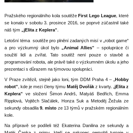
Pražského regionálního kola soutěže
First Lego League
, které
se konalo v sobotu 3. prosince 2016, se poprvé zúčastnil také
náš tým
„jElita z Keplera“
.
Letošní téma soutěže pro plnění zadaných misí v „robot game“
a pro výzkumný úkol bylo
„Animal Allies“
– spolupráce či
soužití lidí a zvířat. Tato soutěž není pouze o stavbě a
programování robota, ale právě také o výzkumném úkolu a jeho
prezentaci s důrazem na týmovou spolupráci.
V Praze zvítězil, stejně jako loni, tým DDM Praha 4 – „
Hobby
robot“
, kde je mezi členy týmu
Matěj Dvořák
z kvarty. „
jElita z
Keplera“
ve složení Šimon Andrš, Matyáš Bedřich, Emma
Ripplová, Vojtěch Slačálek, Honza Suk a Metoděj Žežula ze
sekundy obsadila
9. místo
ze 13 týmů v pražském regionálním
kole.
Na přípravě se podíleli též Ekaterina Danilina ze sekundy a
Matěj Čapka z primy, kteří se nakonec nemohli turnaje v