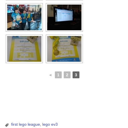
◄
1
2
3
first lego league
,
lego ev3