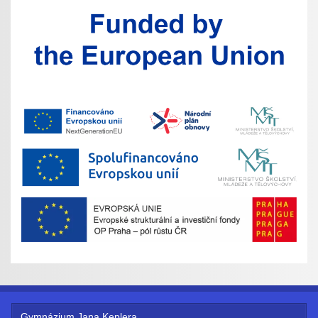
Gymnázium Jana Keplera