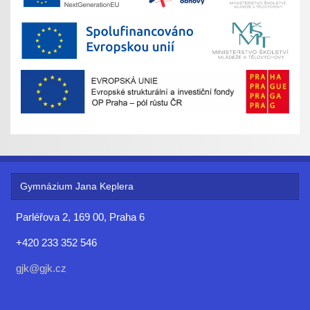
Gymnázium Jana Keplera
Parléřova 2, 169 00, Praha 6
+420 233 352 546
gjk@gjk.cz