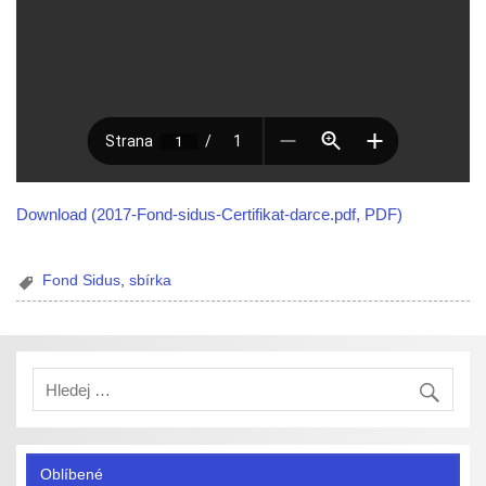
Download (2017-Fond-sidus-Certifikat-darce.pdf, PDF)
Fond Sidus
,
sbírka
Oblíbené