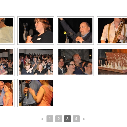
◄
1
2
3
4
►