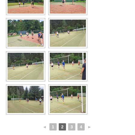
◄
1
2
3
4
►