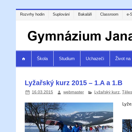
Rozvrhy hodin
Suplování
Bakaláři
Classroom
e-
Škola
Studium
Uchazeči
Život n
Lyžařský kurz 2015 – 1.A a 1.B
16.03.2015
webmaster
Lyžařský kurz
,
Těle
Lyže,