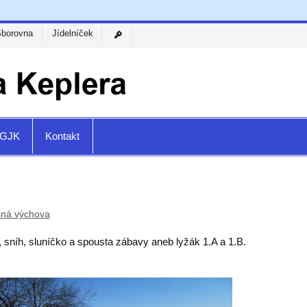
Sborovna
Jídelníček
a GJK
Kontakt
sná výchova
 sníh, sluníčko a spousta zábavy aneb lyžák 1.A a 1.B.