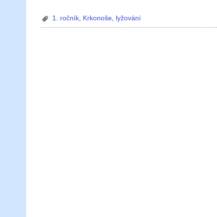
1. ročník
,
Krkonoše
,
lyžování