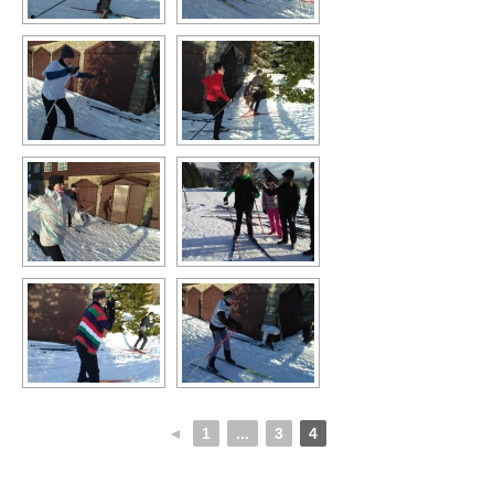
◄
1
...
3
4