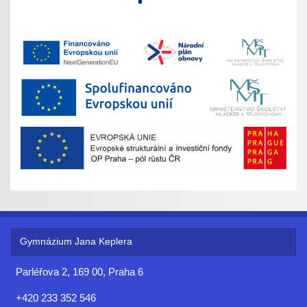
Gymnázium Jana Keplera
Parléřova 2, 169 00, Praha 6
+420 233 352 546