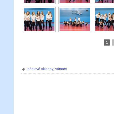
1
pódiové skladby
,
vánoce