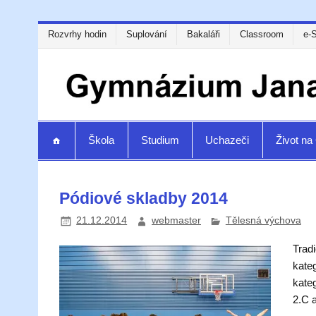
Rozvrhy hodin
Suplování
Bakaláři
Classroom
e-
Škola
Studium
Uchazeči
Život n
Pódiové skladby 2014
21.12.2014
webmaster
Tělesná výchova
Trad
kate
kate
2.C 