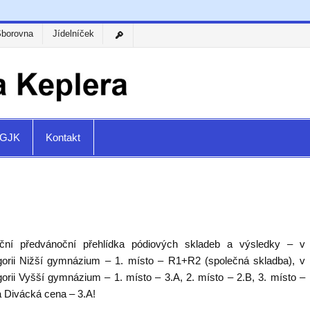
Sborovna
Jídelníček
a GJK
Kontakt
iční předvánoční přehlídka pódiových skladeb a výsledky – v
gorii Nižší gymnázium – 1. místo – R1+R2 (společná skladba), v
gorii Vyšší gymnázium – 1. místo – 3.A, 2. místo – 2.B, 3. místo –
a Divácká cena – 3.A!