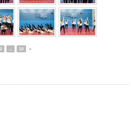
2
...
10
►