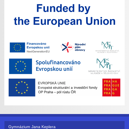
Gymnázium Jana Keplera