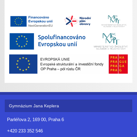
Gymnázium Jana Keplera
Parléřova 2, 169 00, Praha 6
+420 233 352 546