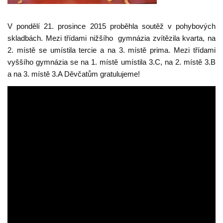
V pondělí 21. prosince 2015 proběhla soutěž v pohybových
skladbách. Mezi třídami nižšího gymnázia zvítězila kvarta, na
2. místě se umístila tercie a na 3. místě prima. Mezi třídami
vyššího gymnázia se na 1. místě umístila 3.C, na 2. místě 3.B
a na 3. místě 3.A Děvčatům gratulujeme!