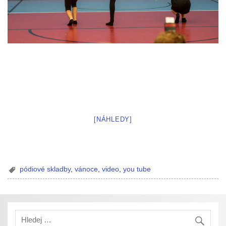
[NÁHLEDY]
pódiové skladby
,
vánoce
,
video
,
you tube