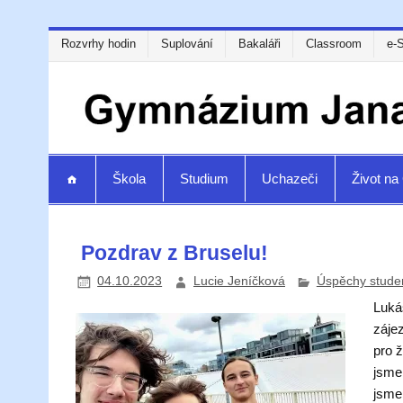
Rozvrhy hodin
Suplování
Bakaláři
Classroom
e-
Škola
Studium
Uchazeči
Život n
Pozdrav z Bruselu!
04.10.2023
Lucie Jeníčková
Úspěchy stude
Luká
zájez
pro ž
jsme 
jsme