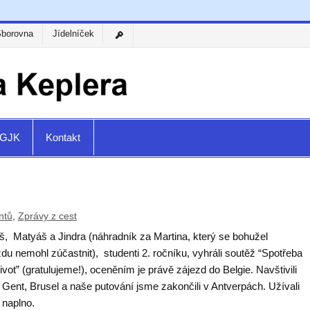
Sborovna
Jídelníček
a GJK
Kontakt
ntů
,
Zprávy z cest
š, Matyáš a Jindra (náhradník za Martina, který se bohužel
du nemohl zúčastnit), studenti 2. ročníku, vyhráli soutěž “Spotřeba
ivot” (gratulujeme!), oceněním je právě zájezd do Belgie. Navštivili
Gent, Brusel a naše putování jsme zakončili v Antverpách. Užívali
 naplno.