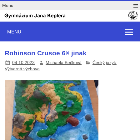
Menu
MENU
Robinson Crusoe 6× jinak
04.10.2023
Michaela Bečková
Český jazyk
,
Výtvarná výchova