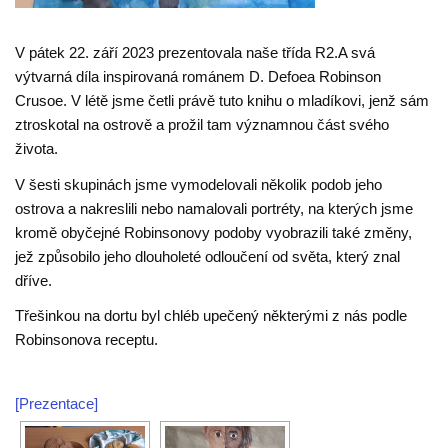
V pátek 22. září 2023 prezentovala naše třída R2.A svá
výtvarná díla inspirovaná románem D. Defoea Robinson
Crusoe. V létě jsme četli právě tuto knihu o mladíkovi, jenž sám
ztroskotal na ostrově a prožil tam významnou část svého
života.
V šesti skupinách jsme vymodelovali několik podob jeho
ostrova a nakreslili nebo namalovali portréty, na kterých jsme
kromě obyčejné Robinsonovy podoby vyobrazili také změny,
jež způsobilo jeho dlouholeté odloučení od světa, který znal
dříve.
Třešinkou na dortu byl chléb upečený některými z nás podle
Robinsonova receptu.
[Prezentace]