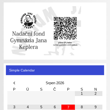
Simple Calendar
Srpen
2026
P
Ú
S
Č
P
S
N
1
2
3
4
5
6
8
9
7