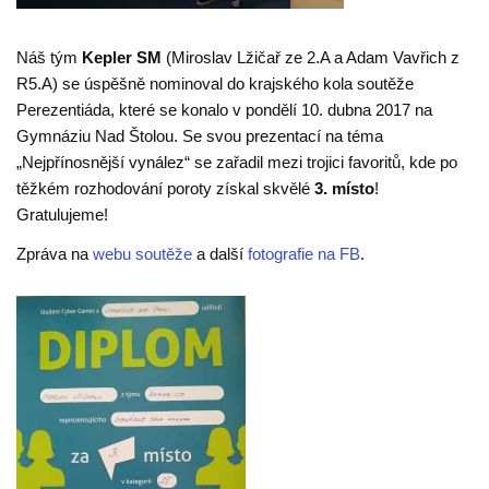
Náš tým
Kepler SM
(Miroslav Lžičař ze 2.A a Adam Vavřich z
R5.A) se úspěšně nominoval do krajského kola soutěže
Perezentiáda, které se konalo v pondělí 10. dubna 2017 na
Gymnáziu Nad Štolou. Se svou prezentací na téma
„Nejpřínosnější vynález“
se zařadil mezi trojici favoritů, kde po
těžkém rozhodování poroty získal skvělé
3. místo
!
Gratulujeme!
Zpráva na
webu soutěže
a další
fotografie na FB
.