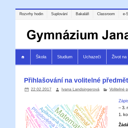
Rozvrhy hodin
Suplování
Bakaláři
Classroom
e-
Škola
Studium
Uchazeči
Život n
Přihlašování na volitelné předmět
22.02.2017
Ivana Landsingerová
Volitelné 
Zápi
– 3. 
1. ko
Žádá