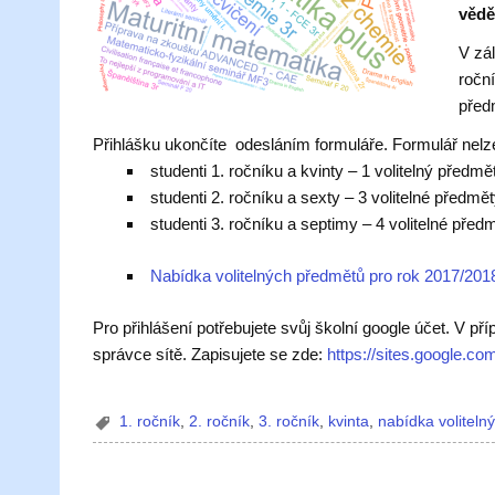
vědět
V zá
roční
před
Přihlášku ukončíte odesláním formuláře. Formulář nelze
studenti 1. ročníku a kvinty – 1 volitelný předmět
studenti 2. ročníku a sexty – 3 volitelné předm
studenti 3. ročníku a septimy – 4 volitelné před
Nabídka volitelných předmětů pro rok 2017/2018
Pro přihlášení potřebujete svůj školní google účet. V př
správce sítě. Zapisujete se zde:
https://sites.google.co
1. ročník
,
2. ročník
,
3. ročník
,
kvinta
,
nabídka volitel