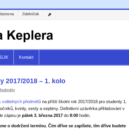
Sborovna
Jídelníček
a GJK
Kontakt
y 2017/2018 – 1. kolo
předměty
s volitelných předmětů
na příští školní rok 2017/2018 pro studenty 1.
ročníků, kvinty, sexty a septimy. Definitivní uzávěrka přihlašování v
le zápisu je
pátek 3
. března 2017
do
8:00
hodin.
me o dodržení termínu. Čím dříve se zapíšete, tím dříve budete