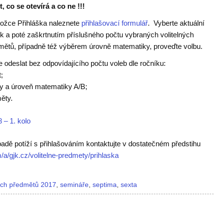
, co se otevírá a co ne !!!
ložce Přihláška naleznete
přihlašovací formulář
. Vyberte aktuální
k a poté zaškrtnutím příslušného počtu vybraných volitelných
mětů, případně též výběrem úrovně matematiky, proveďte volbu.
 odeslat bez odpovídajícího počtu voleb dle ročníku:
;
ěty a úroveň matematiky A/B;
měty.
 – 1. kolo
ípadě potíží s přihlašováním kontaktujte v dostatečném předstihu
m/a/gjk.cz/volitelne-predmety/prihlaska
ných předmětů 2017
,
semináře
,
septima
,
sexta