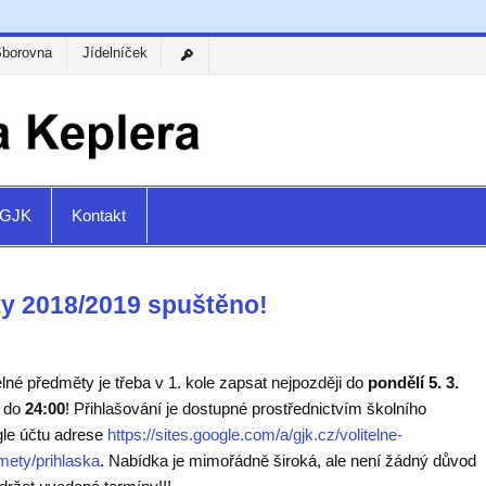
Sborovna
Jídelníček
a GJK
Kontakt
ty 2018/2019 spuštěno!
elné předměty je třeba v 1. kole zapsat nejpozději do
pondělí 5. 3.
do
24:00
! Přihlašování je dostupné prostřednictvím školního
le účtu adrese
https://sites.google.com/a/gjk.cz/volitelne-
mety/prihlaska
. Nabídka je mimořádně široká, ale není žádný důvod