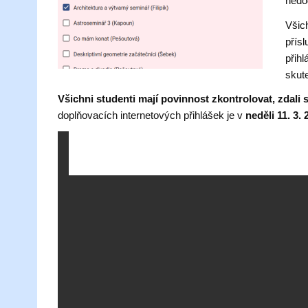
nedo
Všich
přís
přihl
skut
Všichni studenti mají povinnost zkontrolovat, zdali s
doplňovacích internetových přihlášek je v
neděli 11. 3.