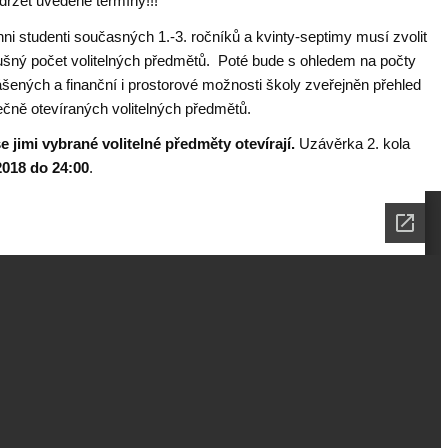
držet uvedené termíny!!!
ni studenti současných 1.-3. ročníků a kvinty-septimy musí zvolit
lušný počet volitelných předmětů. Poté bude s ohledem na počty
ášených a finanční i prostorové možnosti školy zveřejněn přehled
ečně otevíraných volitelných předmětů.
e jimi vybrané volitelné předměty otevírají.
Uzávěrka 2. kola
 2018 do 24:00
.