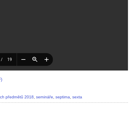
F)
ných předmětů 2018
,
semináře
,
septima
,
sexta