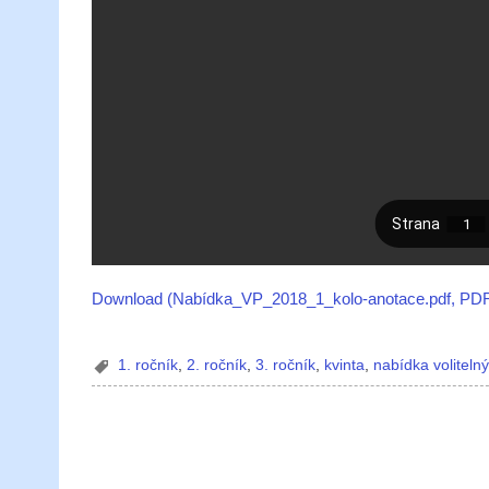
Download (Nabídka_VP_2018_1_kolo-anotace.pdf, PD
1. ročník
,
2. ročník
,
3. ročník
,
kvinta
,
nabídka volitel