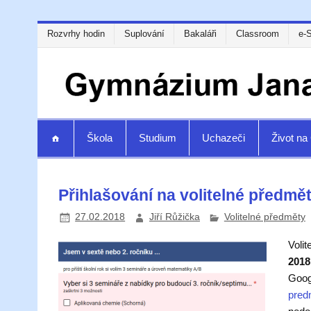
Rozvrhy hodin
Suplování
Bakaláři
Classroom
e-
Škola
Studium
Uchazeči
Život n
Přihlašování na volitelné předmě
27.02.2018
Jiří Růžička
Volitelné předměty
Volit
2018
Goog
pred