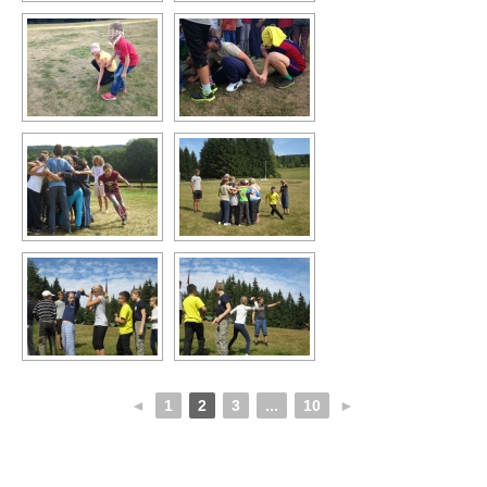
◄
1
2
3
...
10
►