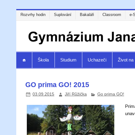
Rozvrhy hodin
Suplování
Bakaláři
Classroom
e-
Škola
Studium
Uchazeči
Život n
GO prima GO! 2015
03.09.2015
Jiří Růžička
Go prima GO!
Prima
unave