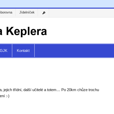
Sborovna
Jídelníček
a GJK
Kontakt
, jejich třídní, další učitelé a totem… Po 20km chůze trochu
ní :-)