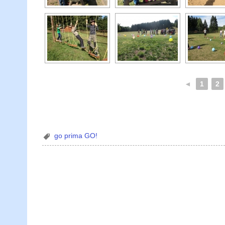
◄
1
2
go prima GO!