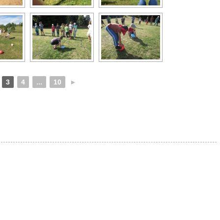
3
4
...
10
►