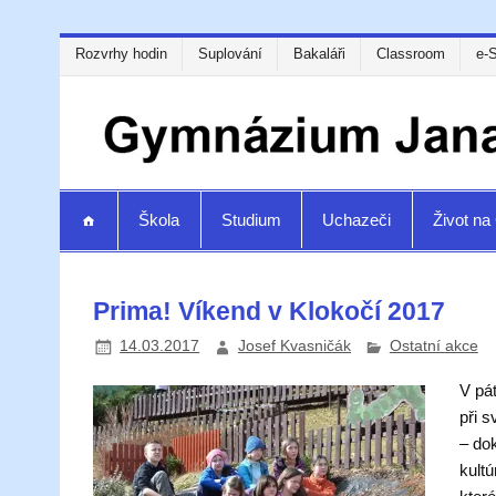
Rozvrhy hodin
Suplování
Bakaláři
Classroom
e-
Škola
Studium
Uchazeči
Život n
Prima! Víkend v Klokočí 2017
14.03.2017
Josef Kvasničák
Ostatní akce
V pát
při s
– dok
kult