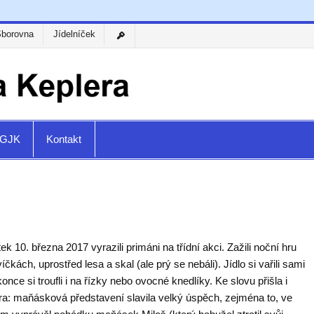
Sborovna
Jídelníček
a GJK
Kontakt
ek 10. března 2017 vyrazili primáni na třídní akci. Zažili noční hru
víčkách, uprostřed lesa a skal (ale prý se nebáli). Jídlo si vařili sami
once si troufli i na řízky nebo ovocné knedlíky. Ke slovu přišla i
úra: maňásková představení slavila velký úspěch, zejména to, ve