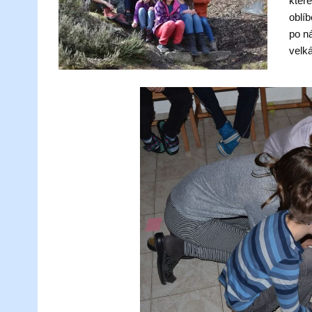
kter
oblíb
po ná
velk