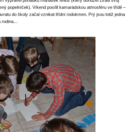
ém vyprávěl pohádku maňásek Miloš (který bohužel ztratil svůj
ený popelníček). Víkend posílil kamarádskou atmosféru ve třídě –
vratu do školy začal vznikat třídní rodokmen. Prý jsou totiž jedna
á rodina…