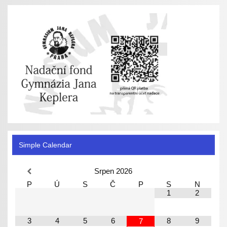
Simple Calendar
Srpen
2026
P
Ú
S
Č
P
S
N
1
2
3
4
5
6
8
9
7