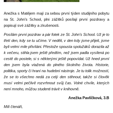
Anežka s Matějem mají za sebou první týden studijního pobytu
na St. John’s School, plni zážitků posílají první pozdravy a
popisují své zážitky a zkušenosti.
Posílám první pozdrav a pár fotek ze St. John’s School. Už je to
třetí den, kdy se tu učíme. V neděli, v den kdy jsme přijeli, jsme
byli velmi mile přivítáni. Přestože spousta spolužáků dorazila až
k večeru, stihla jsem ještě předtím, než jsem padla vysílená po
cestě do postele, si s některými ještě popovídat. Už hned první
den jsem byla vtažená do plného školního života. Historie,
politika, sporty či hraní na hudební nástroje. Je tu tolik možností,
že se to všechno nedá za celý den stihnout, takže si člověk
musí velmi pečlivě rozvrhnout svůj čas. Volné chvíle, kterých
není mnoho, můžou studenti trávit v knihovně.
Anežka Pavlíčková, 3.B
Milí čtenáři,