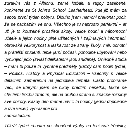
zdravím vás z Albionu, země fotbalu a ragby zaslíbené,
konkrétně ze St John’s School, Leatherhead, kde již mám za
sebou první týden pobytu. Dlouho jsem nemohl překonat pocit,
že se nacházím ve snu. Všechno je tu naprosto perfektní – ať
už je to kouzelné prostředí školy, velice hodní a nápomocní
učitelé a jejich hodiny plné užitečných i zajímavých informací,
obrovská velkorysost a laskavost ze strany školy, milí, ochotní
a přátelští studenti, teplé jarní počasí, pohodlné ubytování nebo
vynikající jídlo (zvlášť delikatesní jsou snídaně). Ohledně studia
– mám tu pouze tři vybrané předměty (každý osm hodin týdně)
– Politics, History a Physical Education – všechny s velice
detailním zaměřením na jednotlivá témata. Často probíráme
věci, se kterými jsem se nikdy předtím nesetkal, takže se
chvílemi trochu ztrácím, ale na druhou stranu si značně rozšiřuji
své obzory. Každý den máme navíc tři hodiny (jednu dopoledne
a dvě večer) vyhrazené pro
samostudium.
Třikrát týdně chodím po skončení výuky na tenisové tréninky,