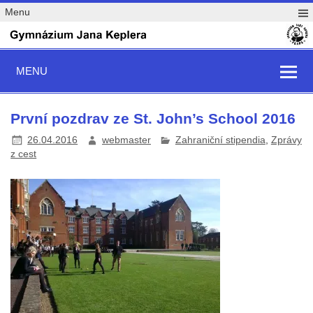
Menu
MENU
První pozdrav ze St. John’s School 2016
26.04.2016
webmaster
Zahraniční stipendia
,
Zprávy
z cest