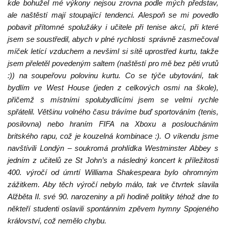
kde bohužel mé výkony nejsou zrovna podle mých představ,
ale naštěstí mají stoupající tendenci. Alespoň se mi povedlo
pobavit přítomné spolužáky i učitele při tenise akcí, při které
jsem se soustředil, abych v plné rychlosti správně zasmečoval
míček letící vzduchem a nevšiml si sítě uprostřed kurtu, takže
jsem přeletěl povedeným saltem (naštěstí pro mě bez pěti vrutů
:)) na soupeřovu polovinu kurtu. Co se týče ubytování, tak
bydlím ve West House (jeden z celkových osmi na škole),
přičemž s místními spolubydlícími jsem se velmi rychle
spřátelil. Většinu volného času trávíme buď sportováním (tenis,
posilovna) nebo hraním FIFA na Xboxu a posloucháním
britského rapu, což je kouzelná kombinace :). O víkendu jsme
navštívili Londýn – soukromá prohlídka Westminster Abbey s
jedním z učitelů ze St John’s a následný koncert k příležitosti
400. výročí od úmrtí Williama Shakespeara bylo ohromným
zážitkem. Aby těch výročí nebylo málo, tak ve čtvrtek slavila
Alžběta II. své 90. narozeniny a při hodině politiky téhož dne to
někteří studenti oslavili spontánním zpěvem hymny Spojeného
království, což nemělo chybu.