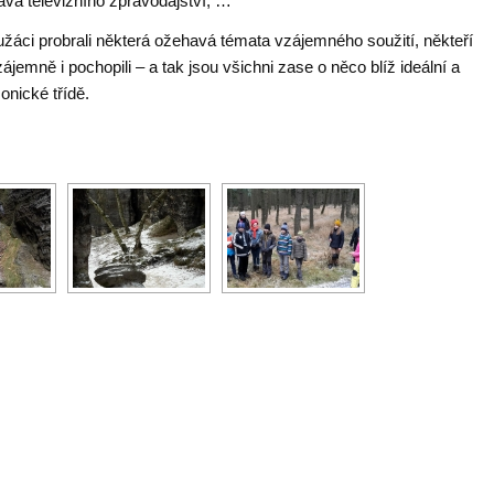
ava televizního zpravodajství, …
užáci probrali některá ožehavá témata vzájemného soužití, někteří
ájemně i pochopili – a tak jsou všichni zase o něco blíž ideální a
onické třídě.