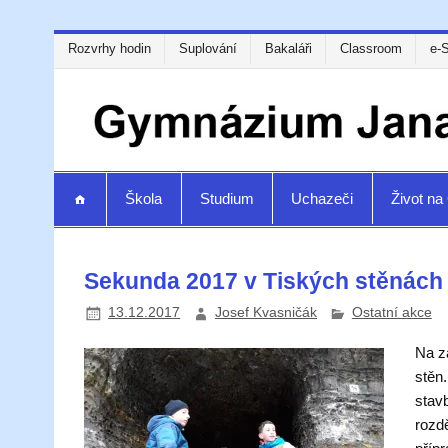
Rozvrhy hodin
Suplování
Bakaláři
Classroom
e-
Škola
Studium
Uchazeči
Život n
Sekunda 2017 v Tiských stěnách
13.12.2017
Josef Kvasničák
Ostatní akce
Na z
stěn
stavb
rozd