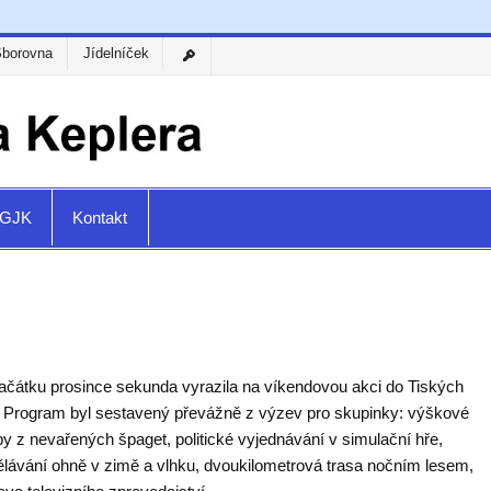
Sborovna
Jídelníček
a GJK
Kontakt
ačátku prosince sekunda vyrazila na víkendovou akci do Tiských
. Program byl sestavený převážně z výzev pro skupinky: výškové
y z nevařených špaget, politické vyjednávání v simulační hře,
ělávání ohně v zimě a vlhku, dvoukilometrová trasa nočním lesem,