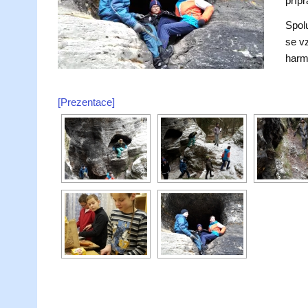
přípr
Spol
se vz
harm
[Prezentace]