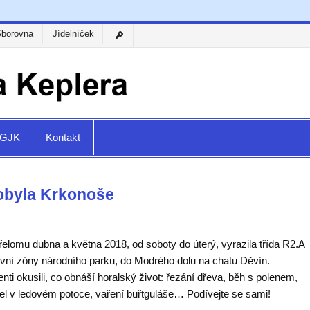
Sborovna
Jídelníček
a GJK
Kontakt
obyla Krkonoše
elomu dubna a května 2018, od soboty do úterý, vyrazila třída R2.A
rvní zóny národního parku, do Modrého dolu na chatu Děvín.
nti okusili, co obnáší horalský život: řezání dřeva, běh s polenem,
el v ledovém potoce, vaření buřtguláše… Podívejte se sami!