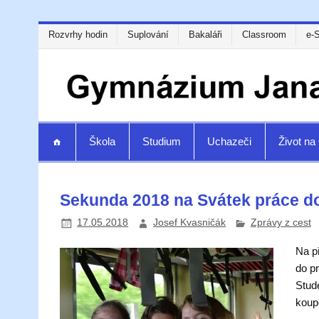
Rozvrhy hodin
Suplování
Bakaláři
Classroom
e-
Škola
Studium
Uchazeči
Život n
Sekunda 2018 na Svátek práce d
17.05.2018
Josef Kvasničák
Zprávy z cest
Na př
do p
Stude
koup