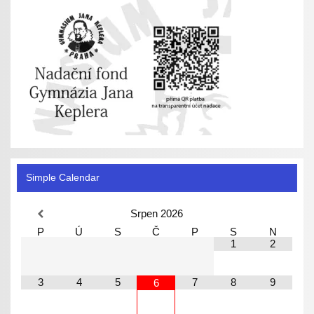
Simple Calendar
Srpen
2026
P
Ú
S
Č
P
S
N
1
2
3
4
5
7
8
9
6