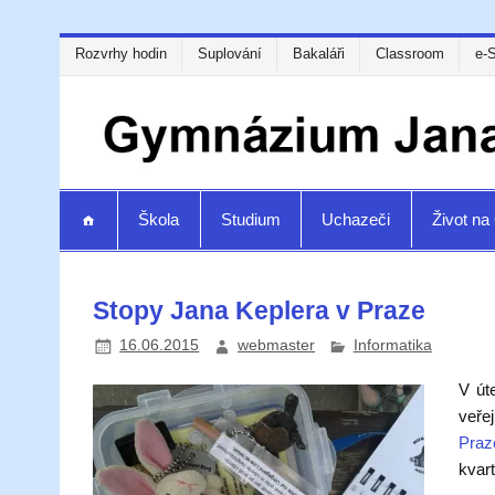
Rozvrhy hodin
Suplování
Bakaláři
Classroom
e-
Škola
Studium
Uchazeči
Život n
Stopy Jana Keplera v Praze
16.06.2015
webmaster
Informatika
V út
veřej
Praz
kvart