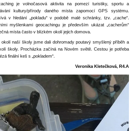
aching je volnočasová aktivita na pomezí turistiky, sportu a
ávání kultury/přírody daného místa zapomocí GPS systému.
ívá v hledání „pokladu“ v podobě malé schránky, tzv. „cache“.
ními myšlenkami geocachingu je především ukázat „cacherům“
ečná místa často v blízkém okolí jejich domova.
okolí naší školy jsme dali dohromady poutavý smyšlený příběh a
kolí školy. Procházka začíná na Novém světě. Cestou je potřeba
lézá finální keš s „pokladem“.
Veronika Kletečková, R4.A