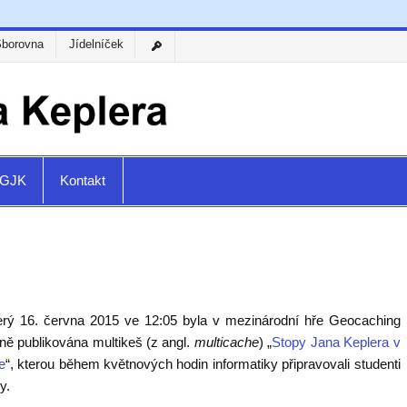
Sborovna
Jídelníček
a GJK
Kontakt
erý 16. června 2015 ve 12:05 byla v mezinárodní hře Geocaching
ně publikována multikeš (z angl.
multicache
) „
Stopy Jana Keplera v
e
“, kterou během květnových hodin informatiky připravovali studenti
y.