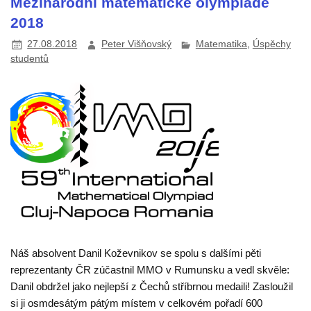
Mezinárodní matematické olympiádě
2018
27.08.2018
Peter Višňovský
Matematika
,
Úspěchy
studentů
Náš absolvent Danil Koževnikov se spolu s dalšími pěti
reprezentanty ČR zúčastnil MMO v Rumunsku a vedl skvěle:
Danil obdržel jako nejlepší z Čechů stříbrnou medaili! Zasloužil
si ji osmdesátým pátým místem v celkovém pořadí 600