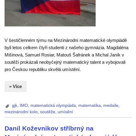
V šestičlenném týmu na Mezinárodní matematické olympiádě
byli letos celkem čtyři studenti z našeho gymnázia. Magdaléna
Mišinová, Samuel Rosiar, Matouš Šafránek a Michal Janík v
soutěži prokázali neobyčejný matematický talent a vybojovali
pro Českou republiku skvělá umístění.
» Více
gjk
,
IMO
,
matematická olympiáda
,
matematika
,
medaile
,
mezinárodní kolo
,
soutěže
,
umísění
Danil Koževnikov stříbrný na