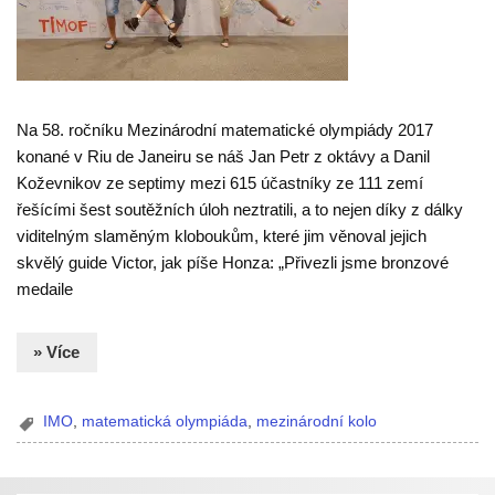
Na 58. ročníku Mezinárodní matematické olympiády 2017
konané v Riu de Janeiru se náš Jan Petr z oktávy a Danil
Koževnikov ze septimy mezi 615 účastníky ze 111 zemí
řešícími šest soutěžních úloh neztratili, a to nejen díky z dálky
viditelným slaměným kloboukům, které jim věnoval jejich
skvělý guide Victor, jak píše Honza: „Přivezli jsme bronzové
medaile
» Více
IMO
,
matematická olympiáda
,
mezinárodní kolo