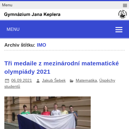
Menu
MENU
Archiv štítku:
IMO
Tři medaile z mezinárodní matematické
olympiády 2021
06.09.2021
Jakub Šebek
Matematika
,
Úspěchy
studentů