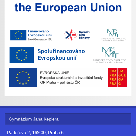
Gymnázium Jana Keplera
Parléřova 2, 169 00, Praha 6