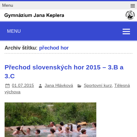
Menu
MENU
Archiv štítku:
přechod hor
Přechod slovenských hor 2015 – 3.B a
3.C
01.07.2015
Jana Hlávková
Sportovní kurz
,
Tělesná
výchova