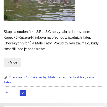
Skupina studentů ze 3.B a 3.C se vydala s doprovodem
Kopecký-Kučera-Hlávková na přechod Západních Tater,
Chočských vrchů a Malé Fatry. Pokud by vás zajímalo, kudy
jsme šli, zde je naše trasa:
» Více
3. ročník
,
Chočské vrchy
,
Malá Fatra
,
přechod hor
,
Západní
Tatry
«
1
2