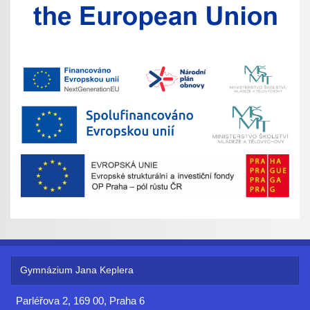
Gymnázium Jana Keplera
Parléřova 2, 169 00, Praha 6