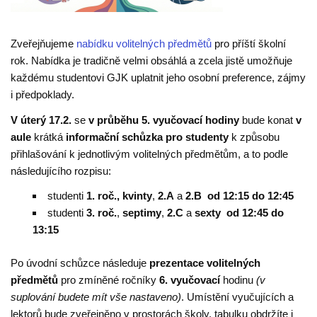
Zveřejňujeme
nabídku volitelných předmětů
pro příští školní
rok. Nabídka je tradičně velmi obsáhlá a zcela jistě umožňuje
každému studentovi GJK uplatnit jeho osobní preference, zájmy
i předpoklady.
V úterý 17.2.
se
v průběhu 5. vyučovací hodiny
bude konat
v
aule
krátká
informační schůzka pro studenty
k způsobu
přihlašování k jednotlivým volitelných předmětům, a to podle
následujícího rozpisu:
studenti
1. roč., kvinty
,
2.A
a
2.B
od 12:15 do 12:45
studenti
3. roč.
,
septimy
,
2.C
a
sexty
od 12:45 do
13:15
Po úvodní schůzce následuje
prezentace volitelných
předmětů
pro zmíněné ročníky
6. vyučovací
hodinu
(v
suplování budete mít vše nastaveno)
. Umístění vyučujících a
lektorů bude zveřejněno v prostorách školy, tabulku obdržíte i