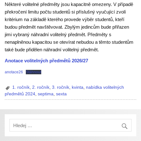
Některé volitelné předměty jsou kapacitně omezeny. V případě
překročení limitu počtu studentů si příslušný vyučující zvolí
kritérium na základě kterého provede výběr studentů, kteří
budou předmět navštěvovat. Zbylým jedincům bude přiřazen
jimi vybraný náhradní volitelný předmět. Předměty s
nenaplněnou kapacitou se otevírat nebudou a těmto studentům
také bude přidělen náhradní volitelný předmět.
Anotace volitelných předmětů 2026/27
anotace26
Stáhnout
1. ročník
,
2. ročník
,
3. ročník
,
kvinta
,
nabídka volitelných
předmětů 2024
,
septima
,
sexta