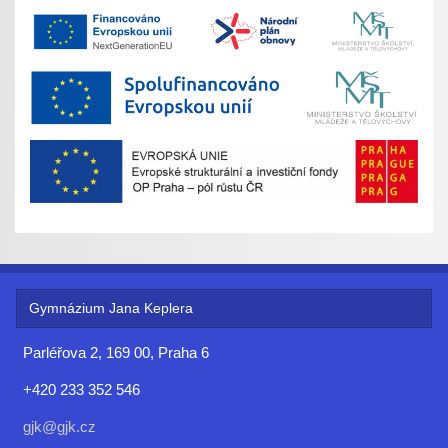
Gymnázium Jana Keplera
Parléřova 2, 169 00, Praha 6
+420 233 352 546
gjk@gjk.cz