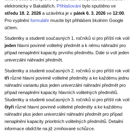
elektronicky v Bakalářích.
Přihlašování
bylo spuštěno ve
středu 18. 2. 2026
a uzávěrka je v
pátek 6. 3.
2026
ve
12:00
.
Pro vyplnění
formuláře
musíte být přihlášeni školním Google
účtem.
Studentky a studenti současných 1. ročníků si pro příští rok volí
jeden
hlavní povinně volitelný předmět a k němu náhradní pro
případ nenaplnění kapacity prvního předmětu. Dále si volí jeden
univerzální náhradní předmět.
Studentky a studenti současných 2. ročníků si pro příští rok volí
tři
různé hlavní povinně volitelné předměty a ke každému jednu
náhradní variantu plus jeden univerzální náhradní předmět pro
případ nenaplnění kapacity hlavních volitelných předmětů.
Studentky a studenti současných 3. ročníků si pro příští rok volí
čtyři
různé hlavní povinně volitelné předměty a ke každému
náhradní plus jeden univerzální náhradní předmět pro případ
nenaplnění kapacity prioritních volitelných předmětů. Detailní
informace obdržíte na již zmiňované schůzce.