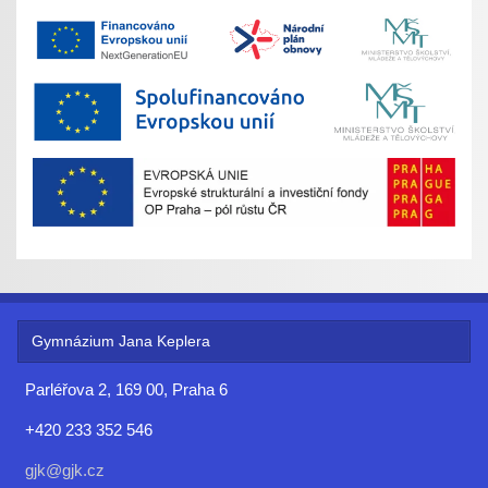
Gymnázium Jana Keplera
Parléřova 2, 169 00, Praha 6
+420 233 352 546
gjk@gjk.cz