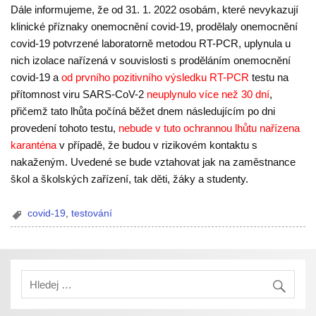
Dále informujeme, že od 31. 1. 2022 osobám, které
nevykazují
klinické příznaky onemocnění covid-19, prodělaly onemocnění
covid-19 potvrzené laboratorně metodou RT-PCR, uplynula u
nich izolace nařízená v souvislosti s proděláním onemocnění
covid-19 a
od prvního pozitivního výsledku RT-PCR
testu na
přítomnost viru SARS-CoV-2
neuplynulo více než 30 dní
,
přičemž tato lhůta počíná běžet dnem následujícím po dni
provedení tohoto testu,
nebude v tuto ochrannou lhůtu nařízena
karanténa
v případě, že budou v rizikovém kontaktu s
nakaženým. Uvedené se bude vztahovat jak na zaměstnance
škol a školských zařízení, tak děti, žáky a studenty.
covid-19
,
testování