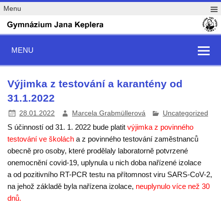
Menu
MENU
Výjimka z testování a karantény od
31.1.2022
28.01.2022
Marcela Grabmüllerová
Uncategorized
S účinností od 31. 1. 2022 bude platit
výjimka z povinného
testování ve školách
a z povinného testování zaměstnanců
obecně
pro osoby, které prodělaly laboratorně potvrzené
onemocnění covid-19, uplynula u nich doba nařízené izolace
a
od pozitivního RT-PCR testu na přítomnost viru SARS-CoV-2
,
na jehož základě byla nařízena izolace,
neuplynulo více než 30
dnů
.