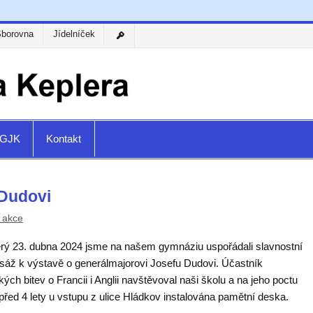
Sborovna
Jídelníček
a GJK
Kontakt
 Dudovi
 akce
erý 23. dubna 2024 jsme na našem gymnáziu uspořádali slavnostní
isáž k výstavě o generálmajorovi Josefu Dudovi. Účastník
kých bitev o Francii i Anglii navštěvoval naši školu a na jeho poctu
před 4 lety u vstupu z ulice Hládkov instalována pamětní deska.