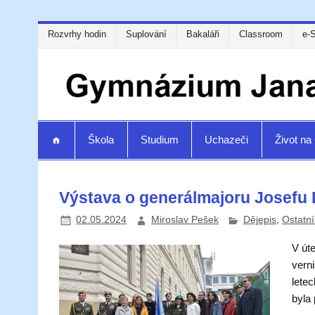
Rozvrhy hodin
Suplování
Bakaláři
Classroom
e-
Škola
Studium
Uchazeči
Život n
Výstava o generálmajoru Josefu
02.05.2024
Miroslav Pešek
Dějepis
,
Ostatní
V út
vern
letec
byla 