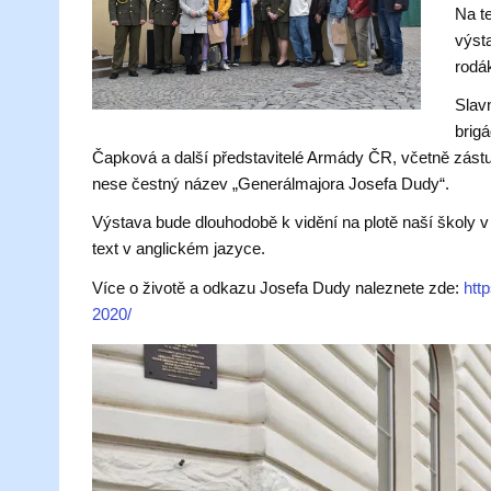
Na te
výst
rodá
Slavn
brig
Čapková a další představitelé Armády ČR, včetně zástup
nese čestný název „Generálmajora Josefa Dudy“.
Výstava bude dlouhodobě k vidění na plotě naší školy 
text v anglickém jazyce.
Více o životě a odkazu Josefa Dudy naleznete zde:
htt
2020/