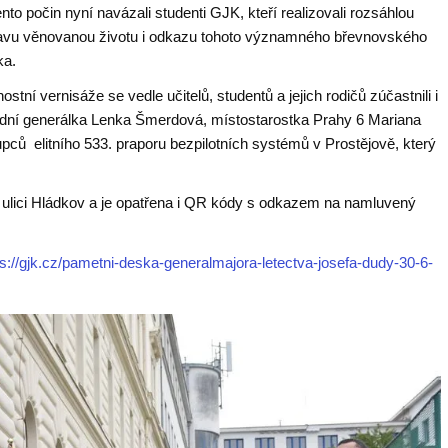
nto počin nyní navázali studenti GJK, kteří realizovali rozsáhlou
avu věnovanou životu i odkazu tohoto významného břevnovského
ka.
ostní vernisáže se vedle učitelů, studentů a jejich rodičů zúčastnili i
ádní generálka Lenka Šmerdová, místostarostka Prahy 6 Mariana
ců elitního 533. praporu bezpilotních systémů v Prostějově, který
v ulici Hládkov a je opatřena i QR kódy s odkazem na namluvený
ps://gjk.cz/pametni-deska-generalmajora-letectva-josefa-dudy-30-6-