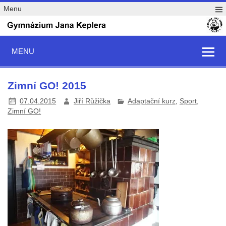
Menu
MENU
Zimní GO! 2015
07.04.2015
Jiří Růžička
Adaptační kurz
,
Sport
,
Zimní GO!