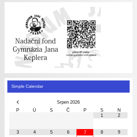
Simple Calendar
Srpen
2026
P
Ú
S
Č
P
S
N
1
2
3
4
5
6
8
9
7