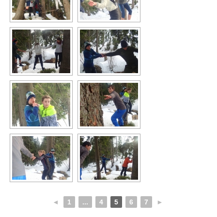
◄
1
...
4
5
6
7
►