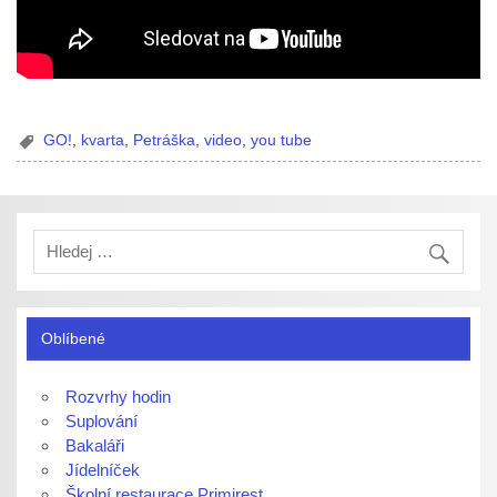
GO!
,
kvarta
,
Petráška
,
video
,
you tube
Oblíbené
Rozvrhy hodin
Suplování
Bakaláři
Jídelníček
Školní restaurace Primirest