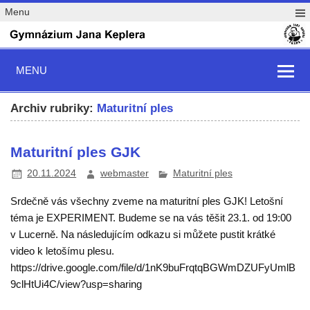
Menu
MENU
Archiv rubriky:
Maturitní ples
Maturitní ples GJK
20.11.2024
webmaster
Maturitní ples
Srdečně vás všechny zveme na maturitní ples GJK! Letošní
téma je EXPERIMENT. Budeme se na vás těšit 23.1. od 19:00
v Lucerně. Na následujícím odkazu si můžete pustit krátké
video k letošímu plesu.
https://drive.google.com/file/d/1nK9buFrqtqBGWmDZUFyUmlB
9clHtUi4C/view?usp=sharing