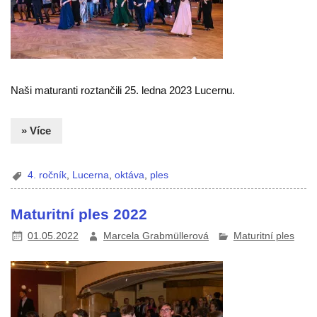
Naši maturanti roztančili 25. ledna 2023 Lucernu.
» Více
4. ročník
,
Lucerna
,
oktáva
,
ples
Maturitní ples 2022
01.05.2022
Marcela Grabmüllerová
Maturitní ples