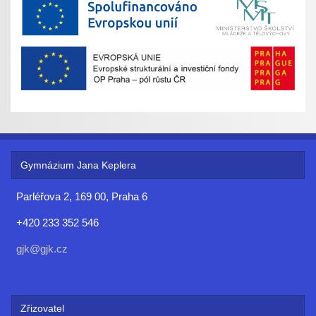
Gymnázium Jana Keplera
Parléřova 2, 169 00, Praha 6
+420 233 352 546
gjk@gjk.cz
Zřizovatel