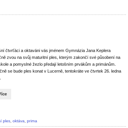
šní čtvrťáci a oktaváni vás jménem Gymnázia Jana Keplera
čně zvou na svůj maturitní ples, kterým zakončí své působení na
 škole a pomyslné žezlo předají letošním prvákům a primánům.
čně se bude ples konat v Lucerně, tentokráte ve čtvrtek 26. ledna
7.
Více
í ples
,
oktáva
,
prima