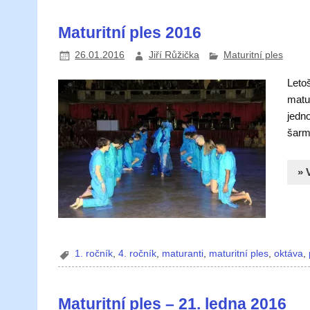
Maturitní ples 2016
26.01.2016
Jiří Růžička
Maturitní ples
Leto
matu
jedno
šarm
» 
1. ročník
,
4. ročník
,
maturanti
,
maturitní ples
,
oktáva
,
Maturitní ples – 21. ledna 2016