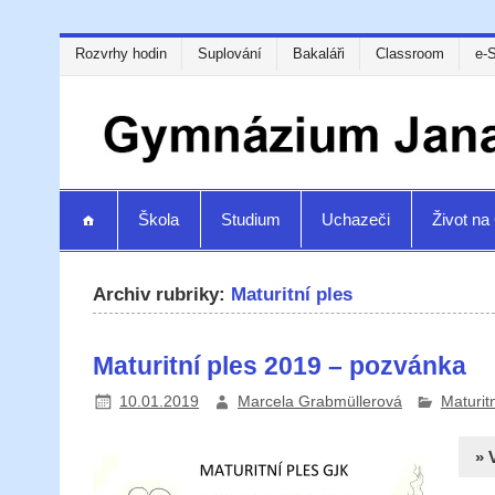
Rozvrhy hodin
Suplování
Bakaláři
Classroom
e-
Škola
Studium
Uchazeči
Život n
Archiv rubriky:
Maturitní ples
Maturitní ples 2019 – pozvánka
10.01.2019
Marcela Grabmüllerová
Maturitn
» 