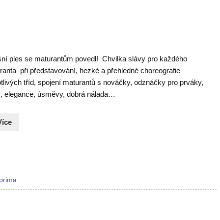
šní ples se maturantům povedl! Chvilka slávy pro každého
ranta při představování, hezké a přehledné choreografie
tlivých tříd, spojení maturantů s nováčky, odznáčky pro prváky,
, elegance, úsměvy, dobrá nálada…
Více
prima