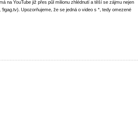
á na YouTube již přes půl milionu zhlédnutí a těší se zájmu nejen
o, 9gag.tv). Upozorňujeme, že se jedná o video s *, tedy omezené