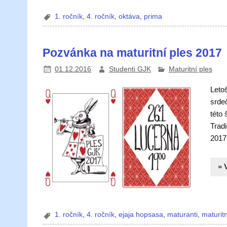
1. ročník
,
4. ročník
,
oktáva
,
prima
Pozvánka na maturitní ples 2017
01.12.2016
Studenti GJK
Maturitní ples
Leto
srde
této
Tradi
201
» 
1. ročník
,
4. ročník
,
ejaja hopsasa
,
maturanti
,
maturitn