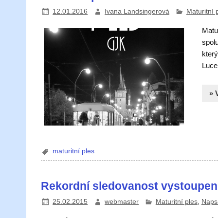
12.01.2016
Ivana Landsingerová
Maturitní 
Matu
spolu
který
Luce
» 
maturitní ples
Rekordní sledovanost vystoupen
25.02.2015
webmaster
Maturitní ples
,
Napsa