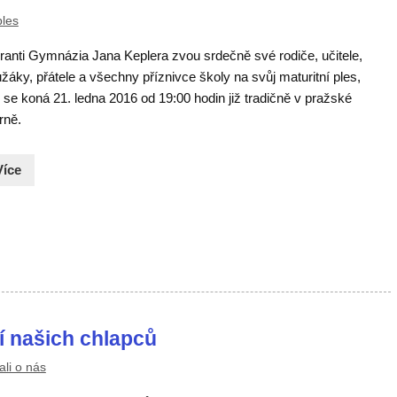
ples
ranti Gymnázia Jana Keplera zvou srdečně své rodiče, učitele,
žáky, přátele a všechny příznivce školy na svůj maturitní ples,
 se koná 21. ledna 2016 od 19:00 hodin již tradičně v pražské
rně.
Více
í našich chlapců
li o nás