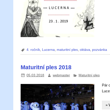
4. ročník
,
Lucerna
,
maturitní ples
,
oktáva
,
pozvánka
Maturitní ples 2018
05.03.2018
webmaster
Maturitní ples
Pár o
Lucer
» 