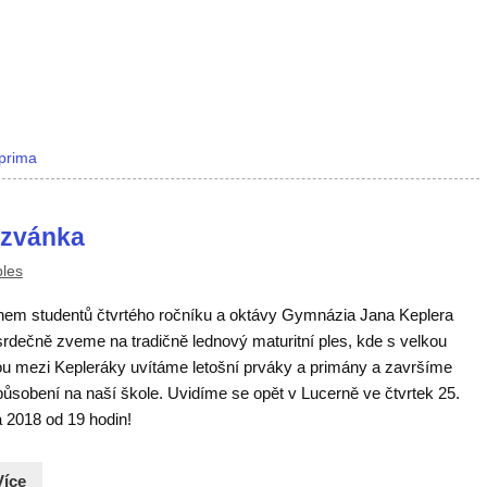
prima
pozvánka
ples
em studentů čtvrtého ročníku a oktávy Gymnázia Jana Keplera
srdečně zveme na tradičně lednový maturitní ples, kde s velkou
ou mezi Kepleráky uvítáme letošní prváky a primány a završíme
působení na naší škole. Uvidíme se opět v Lucerně ve čtvrtek 25.
a 2018 od 19 hodin!
Více