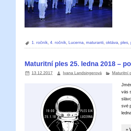
1. ročník
,
4. ročník
,
Lucerna
,
maturanti
,
oktáva
,
ples
,
Maturitní ples 25. ledna 2018 – 
13.12.2017
Ivana Landsingerová
Maturitní 
Jmén
vás 
sláv
své 
ledn
» 