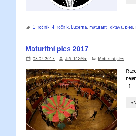
1. ročník
,
4. ročník
,
Lucerna
,
maturanti
,
oktáva
,
ples
,
Maturitní ples 2017
03.02.2017
Jiří Růžička
Maturitní ples
Rado
nejen
:-)
» 