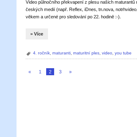
Video půlnočního překvapení z plesu našich maturantů m
českých medií (např. Reflex, iDnes, tn.nova, notrhvide
věkem a určené pro sledování po 22. hodině :-).
» Více
4. ročník
,
maturanti
,
maturitní ples
,
video
,
you tube
«
1
2
3
»