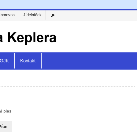
Sborovna
Jídelníček
a GJK
Kontakt
í ples
Více