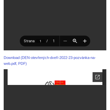
Download (DEN-otevřených-dveří-2022-23-pozvánka-na-
web.pdf, PDF)