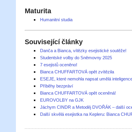
Maturita
Humanitní studia
Související články
Danča a Bianca, vítězky esejistické soutěže!
Studentské volby do Sněmovny 2025
7 esejistů oceněno!
Bianca CHUFFARTOVÁ opět zvítězila
ESEJE, které nemohla napsat umělá inteligenc
Příběhy bezpráví
Bianca CHUFFARTOVÁ opět oceněná!
EUROVOLBY na GJK
Jáchym CINDR a Metoděj DVOŘÁK – další ocen
Další skvělá esejistka na Kepleru: Bianca 