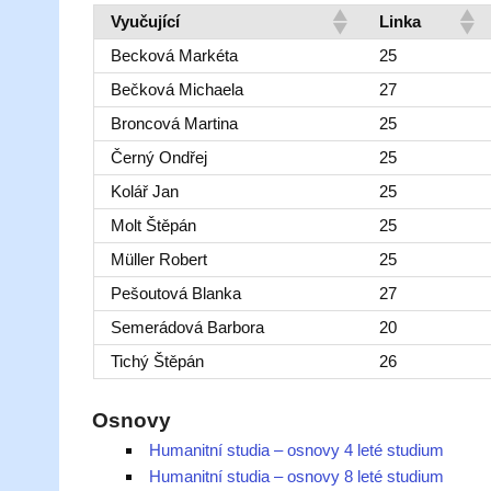
Vyučující
Linka
Becková Markéta
25
Bečková Michaela
27
Broncová Martina
25
Černý Ondřej
25
Kolář Jan
25
Molt Štěpán
25
Müller Robert
25
Pešoutová Blanka
27
Semerádová Barbora
20
Tichý Štěpán
26
Osnovy
Humanitní studia – osnovy 4 leté studium
Humanitní studia – osnovy 8 leté studium