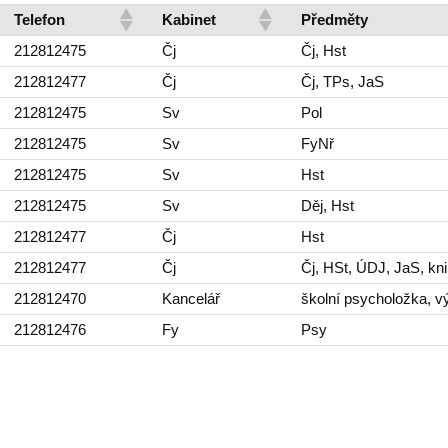
Telefon
Kabinet
Předměty
212812475
Čj
Čj, Hst
212812477
Čj
Čj, TPs, JaS
212812475
Sv
Pol
212812475
Sv
FyNř
212812475
Sv
Hst
212812475
Sv
Děj, Hst
212812477
Čj
Hst
212812477
Čj
Čj, HSt, ÚDJ, JaS, kn
212812470
Kancelář
školní psycholožka, v
212812476
Fy
Psy