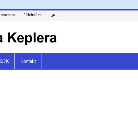
Sborovna
Jídelníček
a GJK
Kontakt