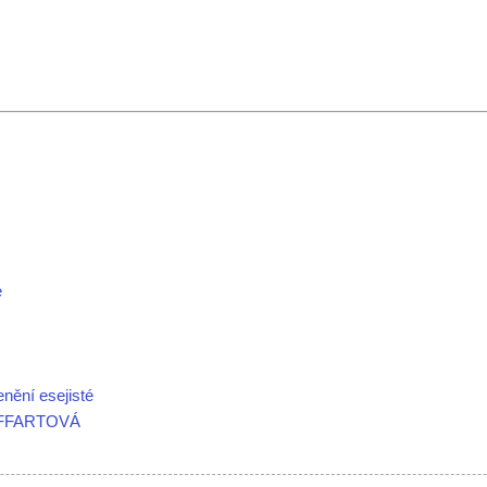
e
ění esejisté
CHUFFARTOVÁ