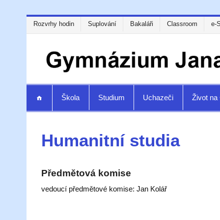
Rozvrhy hodin
Suplování
Bakaláři
Classroom
e-
Škola
Studium
Uchazeči
Život n
Humanitní studia
Předmětová komise
vedoucí předmětové komise: Jan Kolář