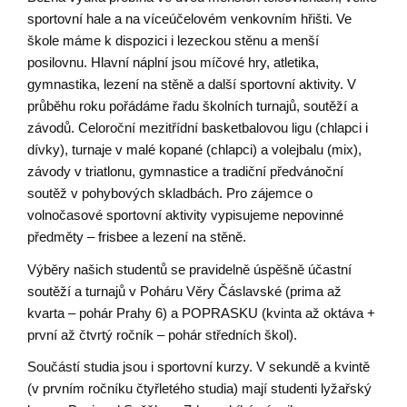
sportovní hale a na víceúčelovém venkovním hřišti. Ve
škole máme k dispozici i lezeckou stěnu a menší
posilovnu. Hlavní náplní jsou míčové hry, atletika,
gymnastika, lezení na stěně a další sportovní aktivity. V
průběhu roku pořádáme řadu školních turnajů, soutěží a
závodů. Celoroční mezitřídní basketbalovou ligu (chlapci i
dívky), turnaje v malé kopané (chlapci) a volejbalu (mix),
závody v triatlonu, gymnastice a tradiční předvánoční
soutěž v pohybových skladbách. Pro zájemce o
volnočasové sportovní aktivity vypisujeme nepovinné
předměty – frisbee a lezení na stěně.
Výběry našich studentů se pravidelně úspěšně účastní
soutěží a turnajů v Poháru Věry Čáslavské (prima až
kvarta – pohár Prahy 6) a POPRASKU (kvinta až oktáva +
první až čtvrtý ročník – pohár středních škol).
Součástí studia jsou i sportovní kurzy. V sekundě a kvintě
(v prvním ročníku čtyřletého studia) mají studenti lyžařský