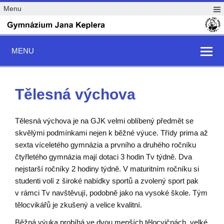
Menu
MENU
Tělesná výchova
Tělesná výchova je na GJK velmi oblíbený předmět se
skvělými podmínkami nejen k běžné výuce. Třídy prima až
sexta víceletého gymnázia a prvního a druhého ročníku
čtyřletého gymnázia mají dotaci 3 hodin Tv týdně. Dva
nejstarší ročníky 2 hodiny týdně. V maturitním ročníku si
studenti volí z široké nabídky sportů a zvolený sport pak
v rámci Tv navštěvují, podobně jako na vysoké škole. Tým
tělocvikářů je zkušený a velice kvalitní.
Běžná výuka probíhá ve dvou menších tělocvičnách, velké