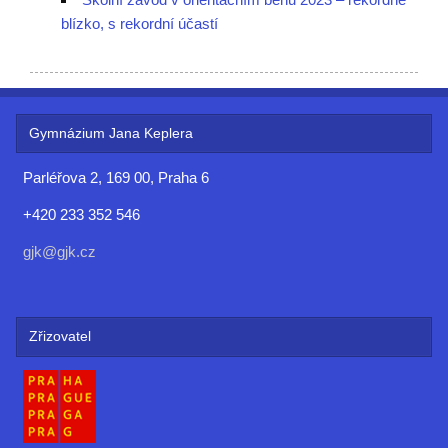
blízko, s rekordní účastí
Gymnázium Jana Keplera
Parléřova 2, 169 00, Praha 6
+420 233 352 546
gjk@gjk.cz
Zřizovatel