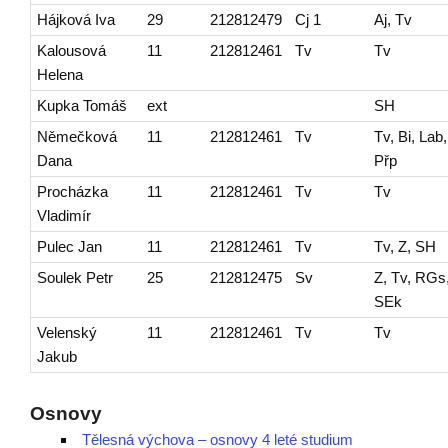
Hájková Iva
29
212812479
Cj 1
Aj, Tv
Kalousová
11
212812461
Tv
Tv
Helena
Kupka Tomáš
ext
SH
Němečková
11
212812461
Tv
Tv, Bi, Lab,
Dana
Přp
Procházka
11
212812461
Tv
Tv
Vladimír
Pulec Jan
11
212812461
Tv
Tv, Z, SH
Soulek Petr
25
212812475
Sv
Z, Tv, RGs
SEk
Velenský
11
212812461
Tv
Tv
Jakub
Osnovy
Tělesná výchova – osnovy 4 leté studium