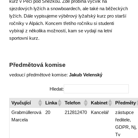
kurz v Peci pod Sněžkou. Zde probíhá výcvik na
sjezdových lyžích a snowboardech, ale také na běžeckých
lyžích. Dále vypisujeme výběrový lyžařský kurz pro starší
ročníky v Alpách. Koncem třetího ročníku si studenti
vybírají z několika možností, kam se vydají na letní
sportovní kurz.
Předmětová komise
vedoucí předmětové komise:
Jakub Velenský
Hledat:
Vyučující
Linka
Telefon
Kabinet
Předměty
Grabmüllerová
20
212812470
Kancelář
zástupce
Marcela
ředitele,
GDPR, Nj,
Tv