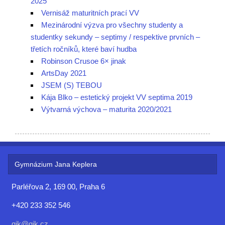
2025
Vernisáž maturitních prací VV
Mezinárodní výzva pro všechny studenty a
studentky sekundy – septimy / respektive prvních –
třetích ročníků, které baví hudba
Robinson Crusoe 6× jinak
ArtsDay 2021
JSEM (S) TEBOU
Kája Blko – estetický projekt VV septima 2019
Výtvarná výchova – maturita 2020/2021
Gymnázium Jana Keplera
Parléřova 2, 169 00, Praha 6
+420 233 352 546
gjk@gjk.cz