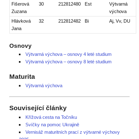
Fišerová
30
212812480
Est
Výtvarná
Zuzana
výchova
Hlávková
32
212812482
Bi
Aj, Vv, DU
Jana
Osnovy
Výtvarná výchova – osnovy 4 leté studium
Výtvarná výchova – osnovy 8 leté studium
Maturita
Výtvarná výchova
Související články
Křížová cesta na Točníku
Svíčky na pomoc Ukrajině
Vernisáž maturitních prací z výtvarné výchovy