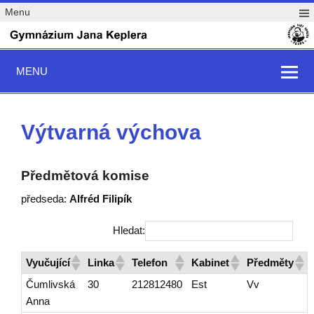
Menu
MENU
Výtvarná výchova
Předmětová komise
předseda:
Alfréd Filipík
Hledat:
Vyučující
Linka
Telefon
Kabinet
Předměty
Čumlivská
30
212812480
Est
Vv
Anna