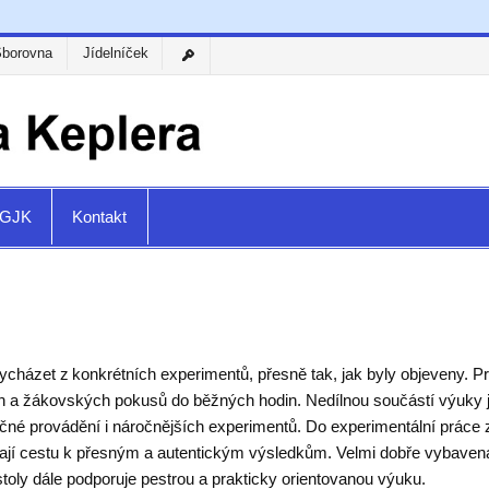
Sborovna
Jídelníček
a GJK
Kontakt
 vycházet z konkrétních experimentů, přesně tak, jak byly objeveny
 žákovských pokusů do běžných hodin. Nedílnou součástí výuky jsou
čné provádění i náročnějších experimentů. Do experimentální práce 
vírají cestu k přesným a autentickým výsledkům. Velmi dobře vybaven
oly dále podporuje pestrou a prakticky orientovanou výuku.