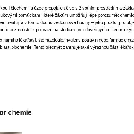
 i biochemii a úzce propojuje učivo s životním prostředím a základy 
a výukovými pomůckami, které žákům umožňují lépe porozumět chemic
xperimentují a v tomto duchu vedou i své hodiny – jako prostor pro ob
loubení znalostí i k přípravě na studium přírodovědných či technický
inárního lékařství, stomatologie, hygieny potravin nebo farmacie n
oblasti biochemie. Tento předmět zahrnuje také výraznou část lékařsk
tor chemie