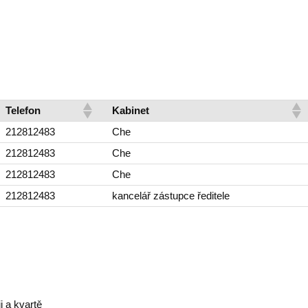
Telefon
Kabinet
212812483
Che
212812483
Che
212812483
Che
212812483
kancelář zástupce ředitele
i a kvartě