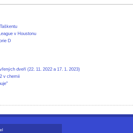
Taškentu
 League v Houstonu
orie D
ných dveří (22. 11. 2022 a 17. 1. 2023)
2 v chemii
uje”
el