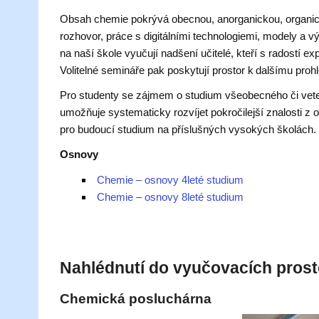
Obsah chemie pokrývá obecnou, anorganickou, organickou
rozhovor, práce s digitálními technologiemi, modely 
na naší škole vyučují nadšení učitelé, kteří s radostí e
Volitelné semináře pak poskytují prostor k dalšímu proh
Pro studenty se zájmem o studium všeobecného či veter
umožňuje systematicky rozvíjet pokročilejší znalosti z 
pro budoucí studium na příslušných vysokých školách.
Osnovy
Chemie – osnovy 4leté studium
Chemie – osnovy 8leté studium
Nahlédnutí do vyučovacích pros
Chemická posluchárna