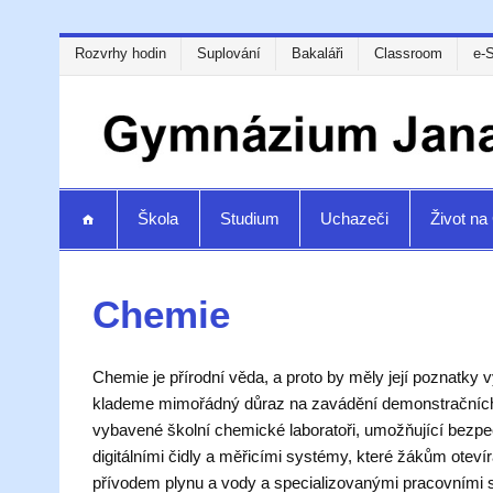
Rozvrhy hodin
Suplování
Bakaláři
Classroom
e-
Škola
Studium
Uchazeči
Život n
Chemie
Chemie je přírodní věda, a proto by měly její poznatky
klademe mimořádný důraz na zavádění demonstračních a
vybavené školní chemické laboratoři, umožňující bezpe
digitálními čidly a měřicími systémy, které žákům ote
přívodem plynu a vody a specializovanými pracovními st