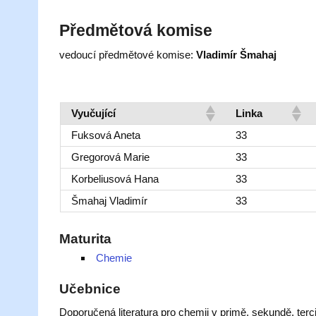
Předmětová komise
vedoucí předmětové komise:
Vladimír Šmahaj
Vyučující
Linka
Fuksová Aneta
33
Gregorová Marie
33
Korbeliusová Hana
33
Šmahaj Vladimír
33
Maturita
Chemie
Učebnice
Doporučená literatura pro chemii v primě, sekundě, terci