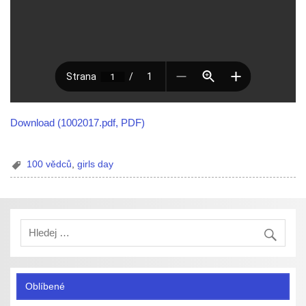
Download (1002017.pdf, PDF)
100 vědců
,
girls day
Oblíbené