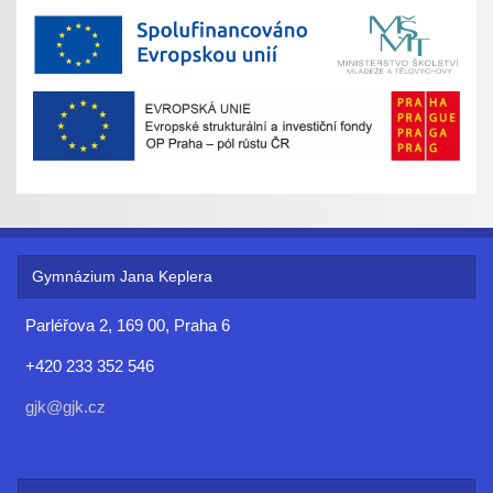
Gymnázium Jana Keplera
Parléřova 2, 169 00, Praha 6
+420 233 352 546
gjk@gjk.cz