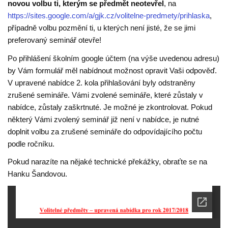
novou volbu ti, kterým se předmět neotevřel
, na
https://sites.google.com/a/gjk.cz/volitelne-predmety/prihlaska
,
případně volbu pozmění ti, u kterých není jisté, že se jimi
preferovaný seminář otevře!
Po přihlášení školním google účtem (na výše uvedenou adresu)
by Vám formulář měl nabídnout možnost opravit Vaši odpověď.
V upravené nabídce 2. kola přihlašování byly odstraněny
zrušené semináře. Vámi zvolené semináře, které zůstaly v
nabídce, zůstaly zaškrtnuté. Je možné je zkontrolovat. Pokud
některý Vámi zvolený seminář již není v nabídce, je nutné
doplnit volbu za zrušené semináře do odpovídajícího počtu
podle ročníku.
Pokud narazíte na nějaké technické překážky, obraťte se na
Hanku Šandovou.