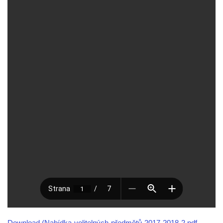
Download (Nabídka-volitelných-předmětů-2017-2018-2.pdf,