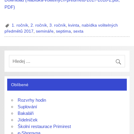
PDF)
1. ročník
,
2. ročník
,
3. ročník
,
kvinta
,
nabídka volitelných
předmětů 2017
,
semináře
,
septima
,
sexta
Oblíbené
Rozvrhy hodin
Suplování
Bakaláři
Jídelníček
Školní restaurace Primirest
e-Sborovna