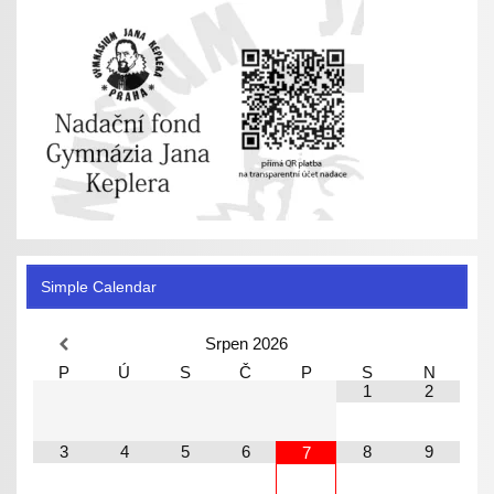
Simple Calendar
Srpen
2026
P
Ú
S
Č
P
S
N
1
2
3
4
5
6
8
9
7